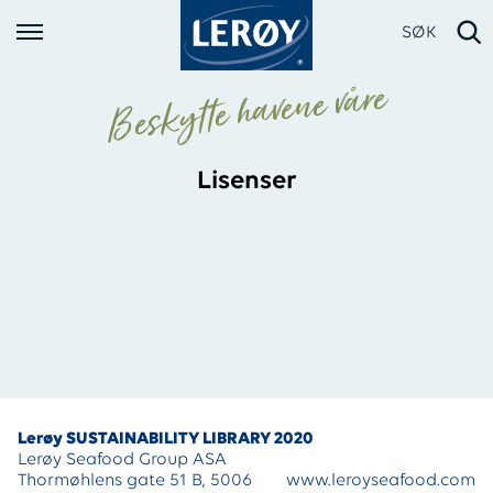
SØK
Beskytte havene våre
Lisenser
Skriv inn søket i feltet over
Lerøy SUSTAINABILITY LIBRARY 2020
Lerøy Seafood Group ASA
Thormøhlens gate 51 B, 5006
www.leroyseafood.com