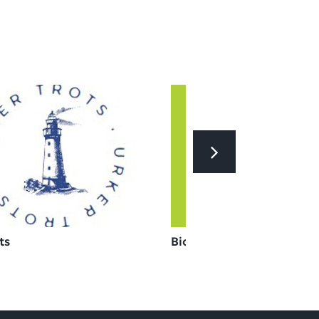
ts
Bio