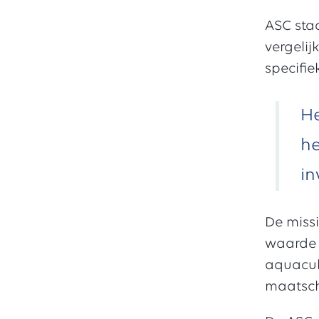
ASC staa
vergelij
specifie
He
he
in
De miss
waarde 
aquacul
maatsch