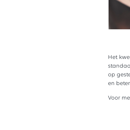
Het kwe
standaar
op gest
en bete
Voor me