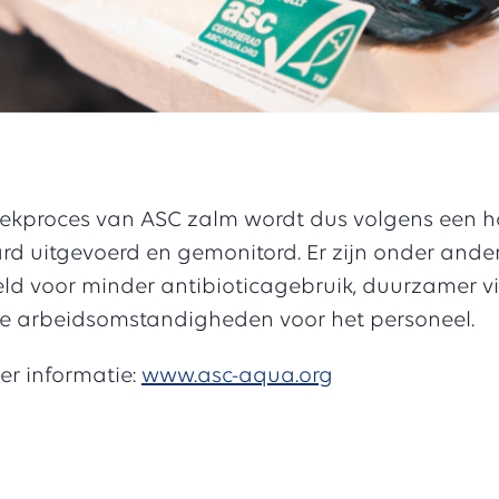
ekproces van ASC zalm wordt dus volgens een h
d uitgevoerd en gemonitord. Er zijn onder ander
eld voor minder antibioticagebruik, duurzamer v
re arbeidsomstandigheden voor het personeel.
er informatie:
www.asc-aqua.org