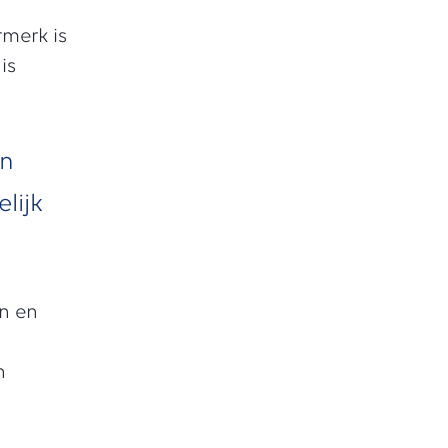
rmerk is
is
an
lijk
n en
n