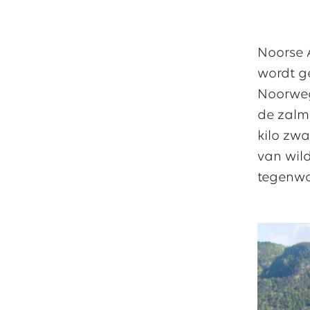
Noorse 
wordt g
Noorwege
de zalm
kilo zw
van wil
tegenwo