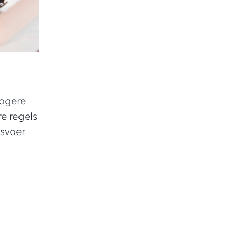
ogere
e regels
isvoer