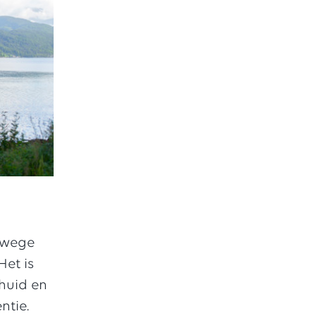
anwege
et is
 huid en
ntie.