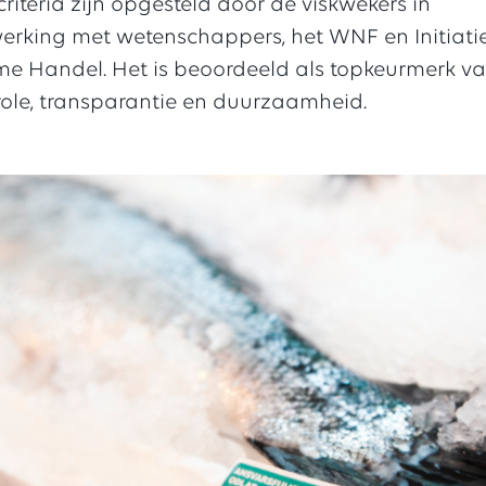
riteria zijn opgesteld door de viskwekers in
rking met wetenschappers, het WNF en Initiati
e Handel. Het is beoordeeld als topkeurmerk 
role, transparantie en duurzaamheid.