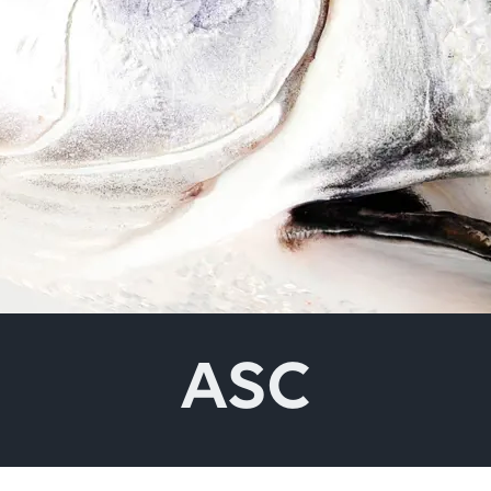
 het bovenstaande veld
ASC