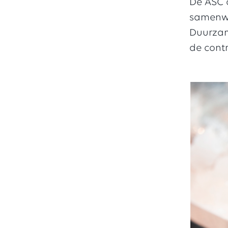
De ASC c
samenwe
Duurzam
de cont