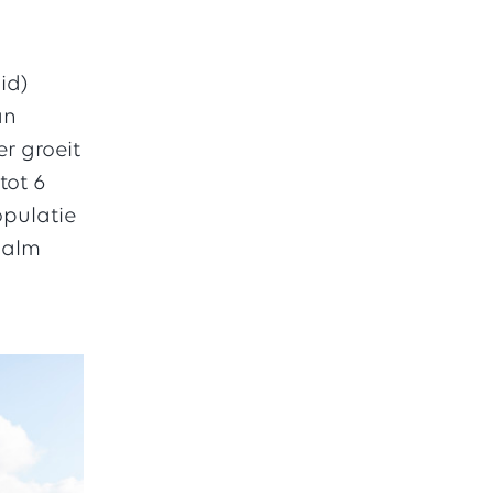
id)
an
r groeit
tot 6
pulatie
zalm