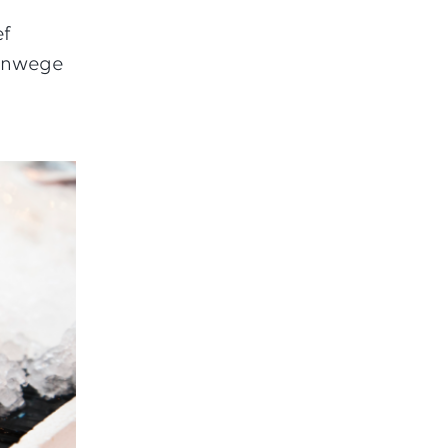
ef
vanwege