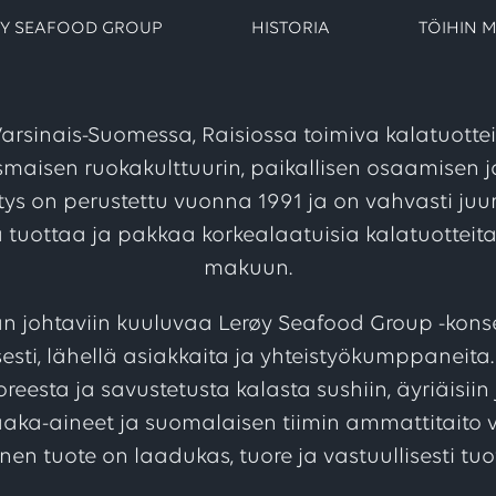
Y SEAFOOD GROUP
HISTORIA
TÖIHIN M
arsinais-Suomessa, Raisiossa toimiva kalatuottei
smaisen ruokakulttuurin, paikallisen osaamisen j
itys on perustettu vuonna 1991 ja on vahvasti ju
tuottaa ja pakkaa korkealaatuisia kalatuotteita
makuun.
johtaviin kuuluvaa Lerøy Seafood Group -kons
esti, lähellä asiakkaita ja yhteistyökumppaneit
reesta ja savustetusta kalasta sushiin, äyriäisiin 
raaka-aineet ja suomalaisen tiimin ammattitaito v
nen tuote on laadukas, tuore ja vastuullisesti tuo