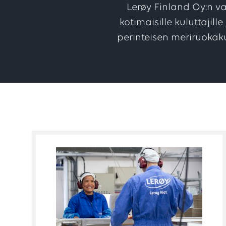
Lerøy Finland Oy:n v
kotimaisille kuluttaji
perinteisen meriruokak