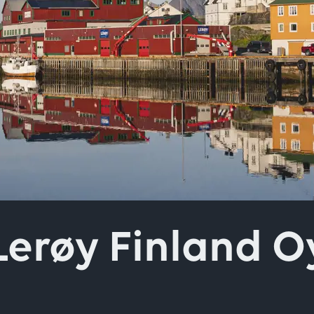
vaan kenttään
Lerøy Finland O