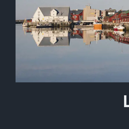
Kirjoita hakusi yllä ole