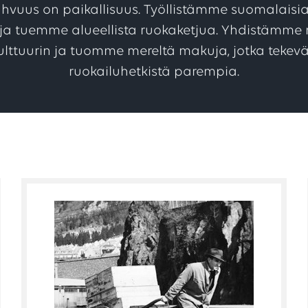
ahvuus on paikallisuus. Työllistämme suomalaisia
lle ja tuemme alueellista ruokaketjua. Yhdistämm
ulttuurin ja tuomme mereltä makuja, jotka tekev
ruokailuhetkistä parempia.