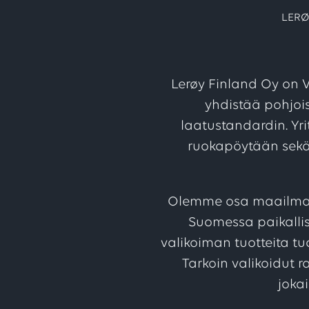
LERØ
Lerøy Finland Oy on V
yhdistää pohjoi
laatustandardin. Yr
ruokapöytään sekä 
Olemme osa maailman 
Suomessa paikallis
valikoiman tuotteita tuo
Tarkoin valikoidut 
jokai