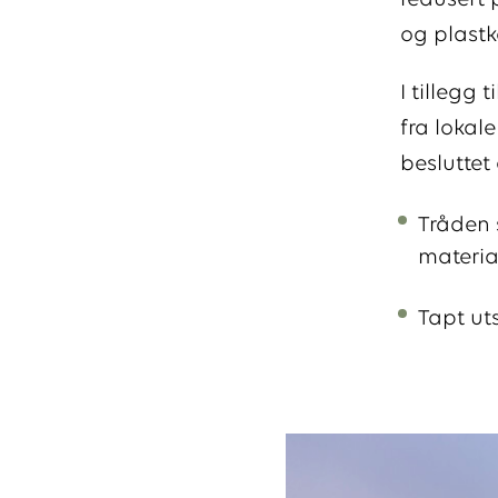
redusert p
og plast
I tillegg
fra lokal
besluttet 
Tråden 
materia
Tapt uts