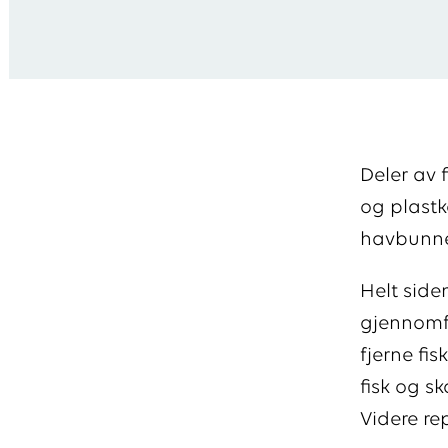
Deler av 
og plastk
havbunne
Helt side
gjennomfø
fjerne fi
fisk og sk
Videre re