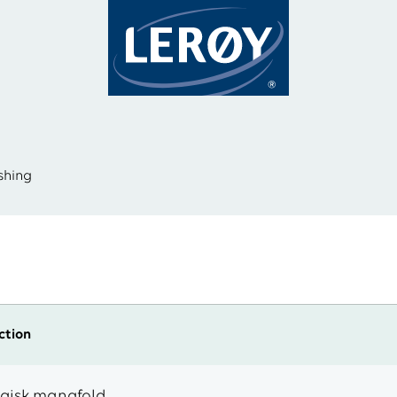
shing
ection
ogisk mangfold