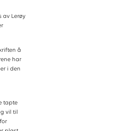
s av Lerøy
er
kriften å
årene har
er i den
e tapte
 vil til
for