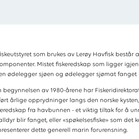
fiskeutstyret som brukes av Lerøy Havfisk består a
omponenter. Mistet fiskeredskap som ligger igje
n ødelegger sjøen og ødelegger sjømat fanget i
n begynnelsen av 1980-årene har Fiskeridirektora
rt årlige opprydninger langs den norske kysten,
skeredskap fra havbunnen - et viktig tiltak for å u
alldyr blir fanget, eller «spøkelsesfiske» som det ka
presenterer dette generell marin forurensning.