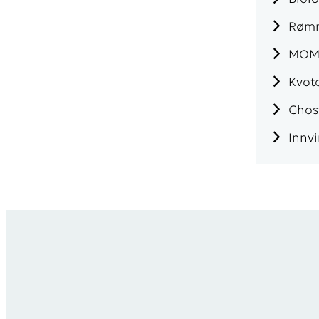
Skriv inn søket i feltet o
Røm
MOM
Kvot
Ghost
Innvi