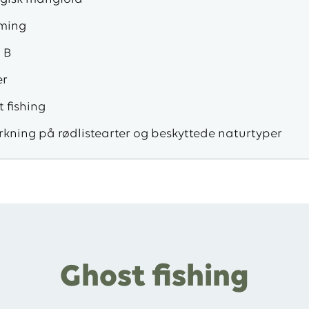
ver
ming
 B
er
 fishing
rkning på rødlistearter og beskyttede naturtyper
Ghost fishing