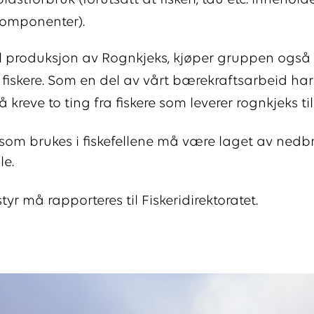
lastforbruk (forutsatt at fiskeri, tau etc. innehold
komponenter).
 til produksjon av Rognkjeks, kjøper gruppen også
e fiskere. Som en del av vårt bærekraftsarbeid har
å kreve to ting fra fiskere som leverer rognkjeks til
som brukes i fiskefellene må være laget av nedb
le.
tyr må rapporteres til Fiskeridirektoratet.