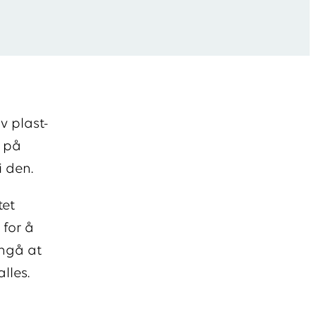
v plast-
n på
 den.
tet
 for å
nngå at
lles.