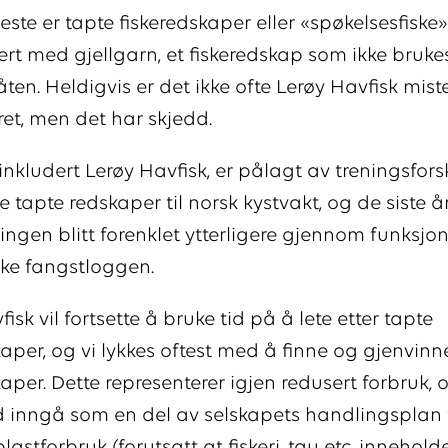
este er tapte fiskeredskaper eller «spøkelsesfiske»
ert med gjellgarn, et fiskeredskap som ikke bruke
åten. Heldigvis er det ikke ofte Lerøy Havfisk mist
yret, men det har skjedd.
 inkludert Lerøy Havfisk, er pålagt av treningsfors
e tapte redskaper til norsk kystvakt, og de siste 
ingen blitt forenklet ytterligere gjennom funksjon
ske fangstloggen.
isk vil fortsette å bruke tid på å lete etter tapte
kaper, og vi lykkes oftest med å finne og gjenvinn
aper. Dette representerer igjen redusert forbruk, og
d inngå som en del av selskapets handlingsplan 