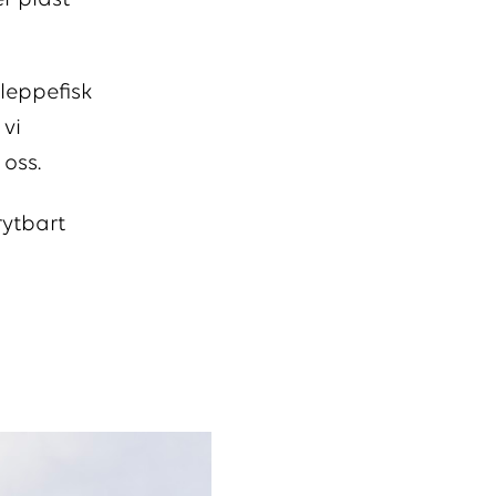
er plast
 leppefisk
 vi
 oss.
rytbart