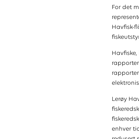
For det m
represent
Havfisk-fl
fiskeutst
Havfiske,
rapporter
rapporter
elektroni
Lerøy Havf
fiskereds
fiskeredsk
enhver ti