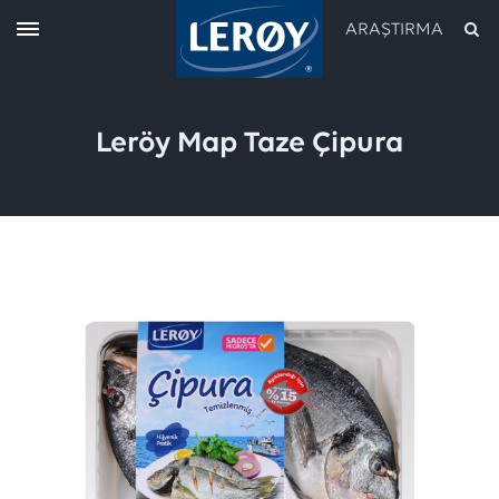
ARAŞTIRMA
Leröy Map Taze Çipura
aramanızı yukarıdaki alana yazın