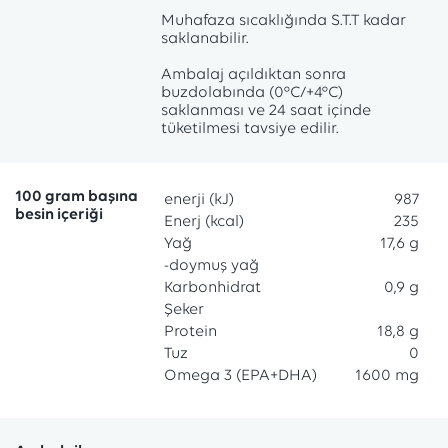
Muhafaza sıcaklığında S.T.T kadar
saklanabilir.
Ambalaj açıldıktan sonra
buzdolabında (0°C/+4°C)
saklanması ve 24 saat içinde
100 gram başına
enerji (kJ)
987
besin içeriği
Enerj (kcal)
235
Yağ
17,6 g
-doymuş yağ
Karbonhidrat
0,9 g
Şeker
Protein
18,8 g
Tuz
0
Omega 3 (EPA+DHA)
1600 mg