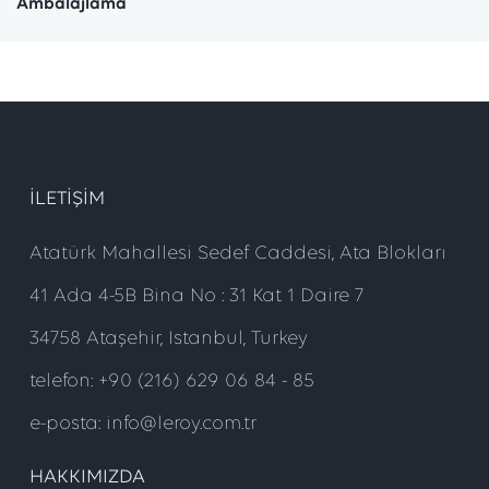
Ambalajlama
ILETIŞIM
Atatürk Mahallesi Sedef Caddesi, Ata Blokları
41 Ada 4-5B Bina No : 31 Kat 1 Daire 7
34758 Ataşehir, Istanbul, Turkey
telefon: +90 (216) 629 06 84 - 85
e-posta: info@leroy.com.tr
HAKKIMIZDA