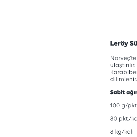
Leröy S
Norveç'te 
ulaştırılır
Karabiber
dilimleni
Sabit ağırl
100 g/pkt
80 pkt./ko
8 kg/koli