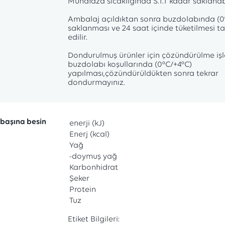
Muhafaza sıcaklığında S.T.T kadar saklanabi
Ambalaj açıldıktan sonra buzdolabında (0
saklanması ve 24 saat içinde tüketilmesi ta
edilir.
Dondurulmuş ürünler için çözündürülme iş
buzdolabı koşullarında (0°C/+4°C)
yapılması,çözündürüldükten sonra tekrar
başına besin
enerji (kJ)
Enerj (kcal)
Yağ
-doymuş yağ
Karbonhidrat
Şeker
Protein
Tuz
Etiket Bilgileri: