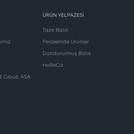
ÜRÜN YELPAZESI
Taze Balık
şımız
Perakende Ürünler
Dondurulmuş Balık
HoReCa
d Group ASA