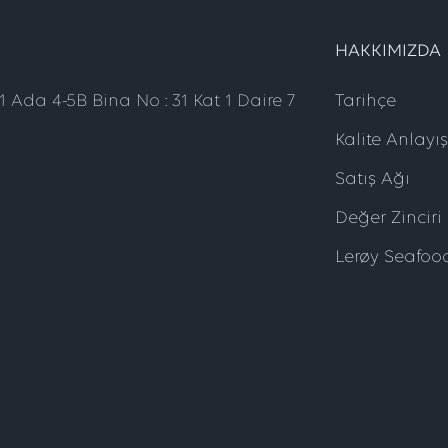
HAKKIMIZDA
 Ada 4-5B Bina No : 31 Kat 1 Daire 7
Tarihçe
Kalite Anlayı
Satış Ağı
Değer Zinciri
Lerøy Seafoo