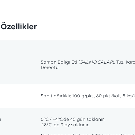
Özellikler
Somon Balığı Eti (
SALMO SALAR
), Tuz, Kar
Dereotu
Sabit ağırlıklı; 100 g/pkt., 80 pkt./koli, 8 kg/
a
0ºC / +4ºC’de 45 gün saklanır.
-18°C 'de 9 ay saklanır.