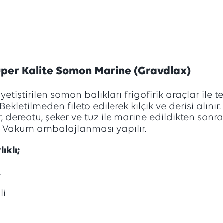
üper Kalite Somon Marine (Gravdlax)
yetiştirilen somon balıkları frigofirik araçlar ile t
. Bekletilmeden fileto edilerek kılçık ve derisi alınır.
, dereotu, şeker ve tuz ile marine edildikten sonra
r. Vakum ambalajlanması yapılır.
ıklı;
.
li