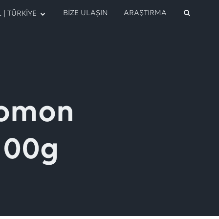
BIZE ULAŞIN
ARAŞTIRMA
| TÜRKIYE
Somon
100g