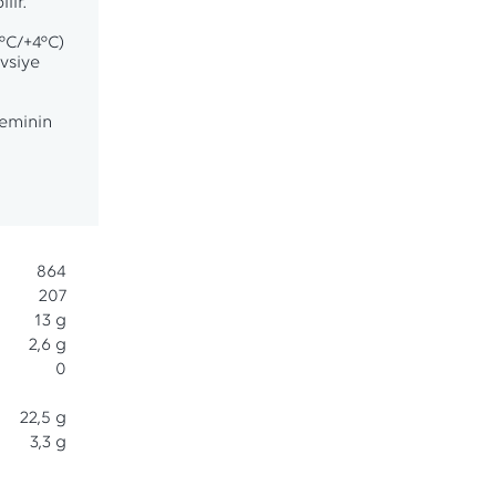
lir.
°C/+4°C)
vsiye
leminin
864
207
13 g
2,6 g
0
22,5 g
3,3 g