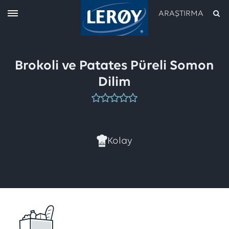
ARAŞTIRMA
Brokoli ve Patates Püreli Somon
Dilim
Bu
tarifi
henüz
Kolay
aramanızı yukarıdaki alana yazın
değerlendiren
olmadı.
İlk
siz
değerlendirin!