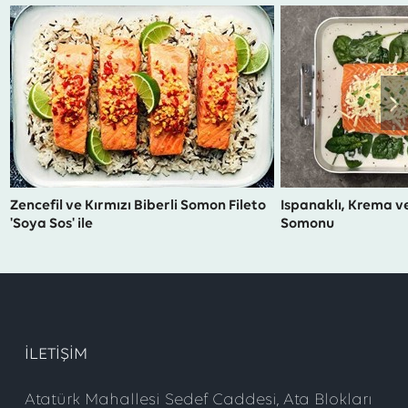
Zencefil ve Kırmızı Biberli Somon Fileto
Ispanaklı, Krema v
'Soya Sos' ile
Somonu
ILETIŞIM
Atatürk Mahallesi Sedef Caddesi, Ata Blokları