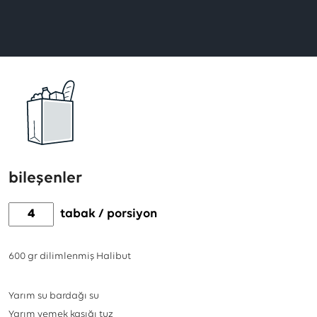
1
kez
değerlendirildi,
ortalama
puanı
3
'üzerinden
5
bileşenler
yıldız
tabak / porsiyon
600
gr
dilimlenmiş Halibut
Yarım su bardağı su
Yarım yemek kaşığı tuz