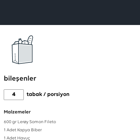
değerlendiren
olmadı.
İlk
siz
değerlendirin!
bileşenler
tabak / porsiyon
Malzemeler
600
gr
Lerøy Somon Fileto
1
Adet
Kapya Biber
1
Adet
Havuç