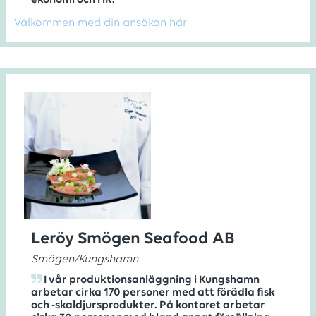
ekonomi och HR.
Välkommen med din ansökan här
Leröy Smögen Seafood AB
Smögen/Kungshamn
I vår produktionsanläggning i Kungshamn
arbetar cirka 170 personer med att förädla fisk
och -skaldjursprodukter. På kontoret arbetar