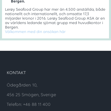
Bergen.
Lerøy Seafood Group har mer än 4.500 anställda, både
nationellt och internationellt, och omsatte 17,3
miljarder kronor i 2016. Lerøy Seafood Group ASA är en
av världens ledande sjömat grupp med huvudkontor i
Bergen.
Välkommen med din ansökan här
KONTAKT
Ödegården 10,
456 25 Smögen, Sverige
Telefon: +46 88 11 400