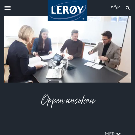
SÖK
Skriv in söket i rutan ovan
Öppen ansökan
MER