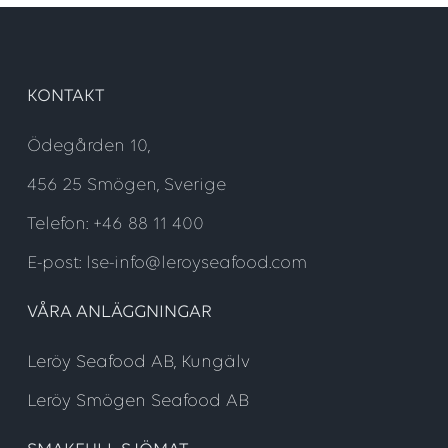
KONTAKT
Ödegården 10,
456 25 Smögen, Sverige
Telefon: +46 88 11 400
E-post: lse-info@leroyseafood.com
VÅRA ANLÄGGNINGAR
Leröy Seafood AB, Kungälv
Leröy Smögen Seafood AB