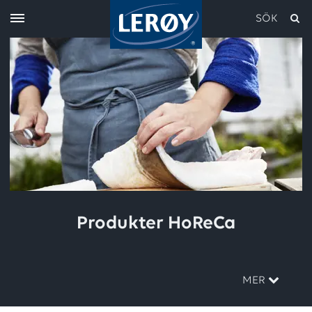
SÖK
Skriv in söket i rutan ovan
Produkter HoReCa
MER