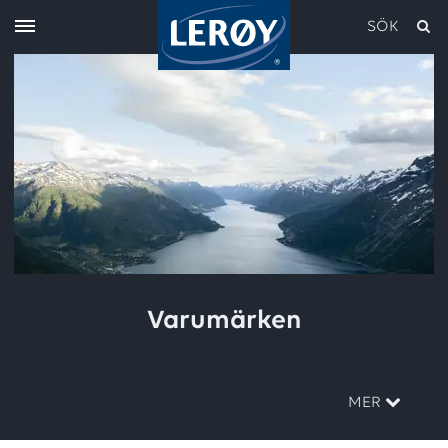
SÖK
Skriv in söket i rutan ovan
Varumärken
MER