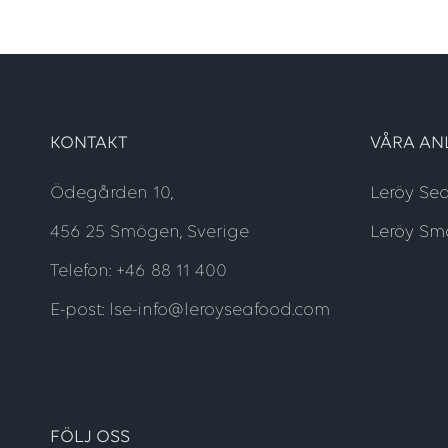
KONTAKT
VÅRA AN
Ödegården 10,
Leröy Se
456 25 Smögen, Sverige
Leröy Sm
Telefon: +46 88 11 400
E-post: lse-info@leroyseafood.com
FÖLJ OSS