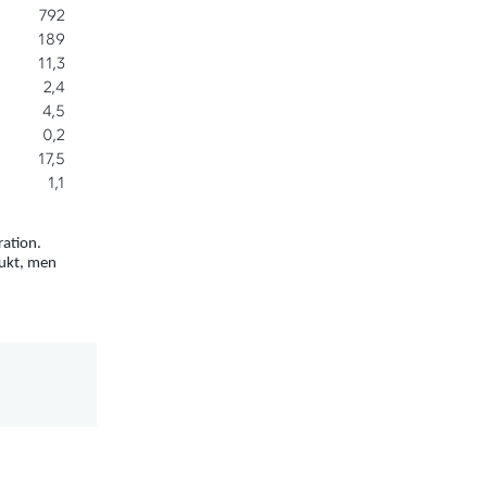
792
189
11,3
2,4
4,5
0,2
17,5
1,1
ration.
dukt, men