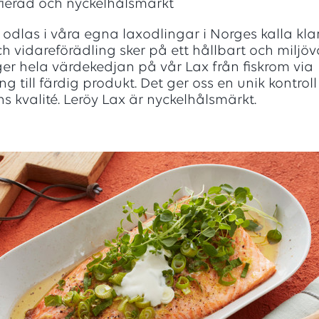
ifierad och nyckelhålsmärkt
 odlas i våra egna laxodlingar i Norges kalla klar
h vidareförädling sker på ett hållbart och miljöv
äger hela värdekedjan på vår Lax från fiskrom via
g till färdig produkt. Det ger oss en unik kontroll
s kvalité. Leröy Lax är nyckelhålsmärkt.