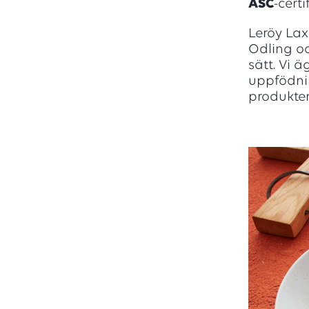
ASC
-cert
Leröy Lax
Odling oc
sätt. Vi 
uppfödnin
produkten