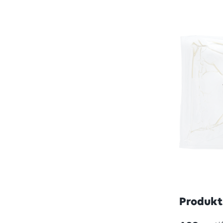
Skriv in söket i rutan ov
Produkt: