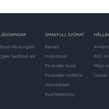
LÄGGNINGAR
SMAKFULL SJÖMAT
HÅLLB
afood AB, Kungälv
Recept
Använd
ögen Seafood AB
Inspiration
ASC mil
Produkter butik
Miljö 
Produkter HoReCa
Ocean 
Varumärken
Kvalitetspolicy