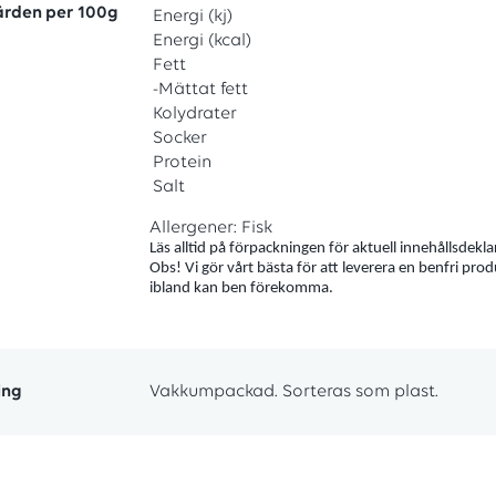
ärden per 100g
Energi (kj)
Energi (kcal)
Fett
-Mättat fett
Kolydrater
Socker
Protein
Salt
Allergener: Fisk
Läs alltid på förpackningen för aktuell innehållsdekla
Obs! Vi gör vårt bästa för att leverera en benfri pro
ibland kan ben förekomma.
ing
Vakkumpackad. Sorteras som plast.