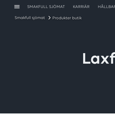
SMAKFULL SJÖMAT
KARRIÄR
HÅLLBA
Smakfull sjömat
Produkter butik
Laxf