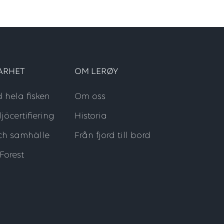
ARHET
OM LERØY
 hela fisken
Om oss
jöcertifiering
Historia
och samhälle
Från fjord till bord
Forest