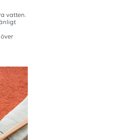
a vatten.
änligt
 över