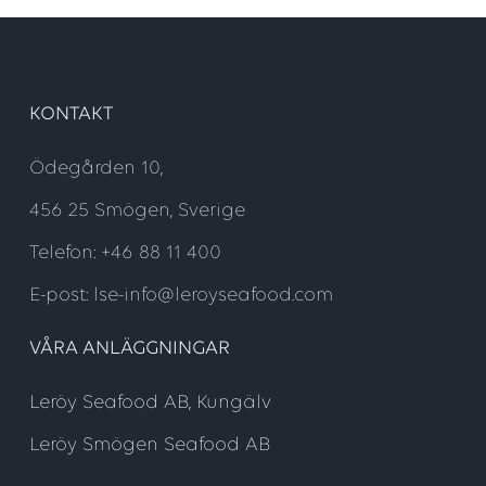
KONTAKT
Ödegården 10,
456 25 Smögen, Sverige
Telefon: +46 88 11 400
E-post: lse-info@leroyseafood.com
VÅRA ANLÄGGNINGAR
Leröy Seafood AB, Kungälv
Leröy Smögen Seafood AB