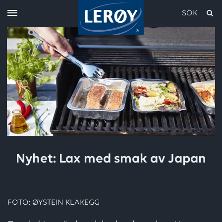
SÖK
Skriv in söket i rutan ovan
Nyhet: Lax med smak av Japan
FOTO: ØYSTEIN KLAKEGG