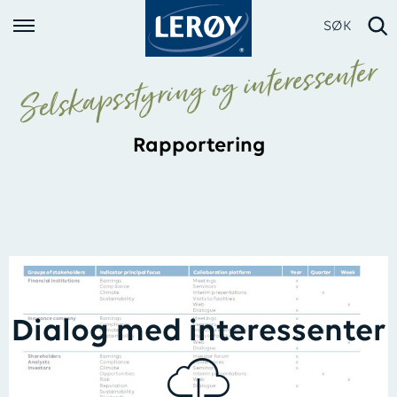
SØK
Selskapsstyring og interessenter
Rapportering
Skriv inn søket i feltet over
Dialog med interessenter