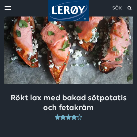
SÖK
Skriv in söket i rutan ovan
Rökt lax med bakad sötpotatis
och fetakräm
Detta
recept