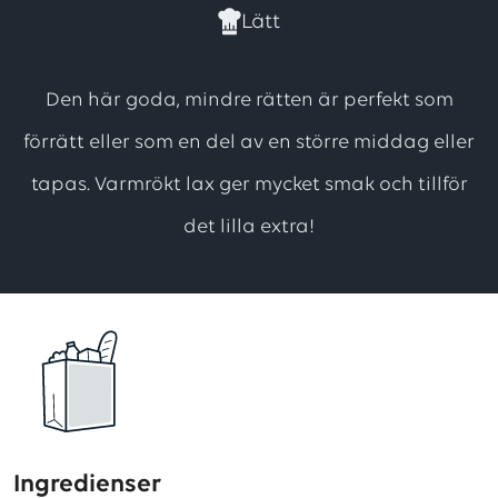
har
Lätt
totalt
4
Den här goda, mindre rätten är perfekt som
betyg,
förrätt eller som en del av en större middag eller
med
tapas. Varmrökt lax ger mycket smak och tillför
ett
genomsnittligt
det lilla extra!
betyg
på
4
utav
5
stjärnor
Ingredienser