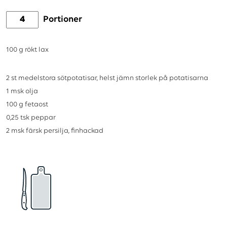
Portioner
100
g
rökt lax
2
st
medelstora sötpotatisar, helst jämn storlek på potatisarna
1
msk
olja
100
g
fetaost
0,25
tsk
peppar
2
msk
färsk persilja, finhackad