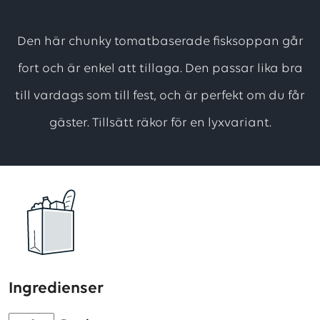
totalt
3
Den här chunky tomatbaserade fisksoppan går
betyg,
fort och är enkel att tillaga. Den passar lika bra
med
till vardags som till fest, och är perfekt om du får
ett
genomsnittligt
gäster. Tillsätt räkor för en lyxvariant.
betyg
på
4
utav
5
stjärnor
Ingredienser