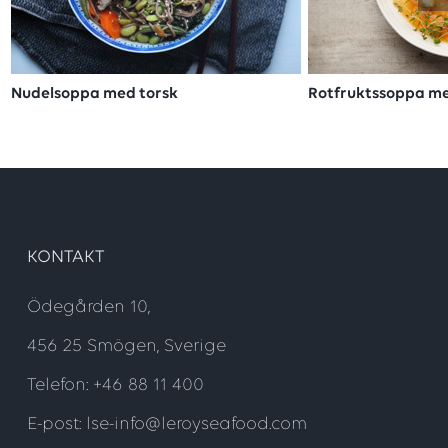
Nudelsoppa med torsk
Rotfruktssoppa me
KONTAKT
Ödegården 10,
456 25 Smögen, Sverige
Telefon: +46 88 11 400
E-post: lse-info@leroyseafood.com