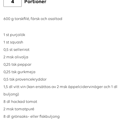
Portioner
600
g
torskfilé, färsk och osaltad
1
st
purjolök
1
st
squash
0,5
st
sellerirot
2
msk
olivolja
0,25
tsk
peppar
0,25
tsk
gurkmeja
0,5
tsk
provencekryddor
1,5
dl
vitt vin (kan ersättas av 2 msk äppelcidervinäger och 1 dl
buljong)
8
dl
hackad tomat
2
msk
tomatpuré
8
dl
grönsaks– eller fiskbuljong