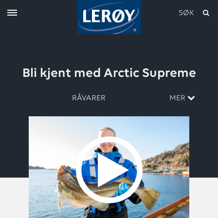
SØK
Bli kjent med Arctic Supreme
RÅVARER
MER
Skriv inn søket i feltet over