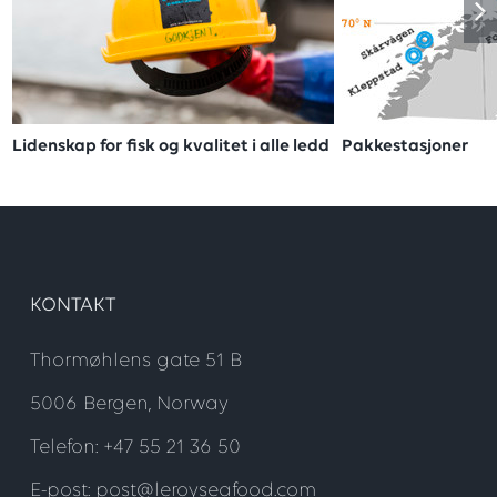
Lidenskap for fisk og kvalitet i alle ledd
Pakkestasjoner
KONTAKT
Thormøhlens gate 51 B
5006 Bergen, Norway
Telefon: +47 55 21 36 50
E-post: post@leroyseafood.com