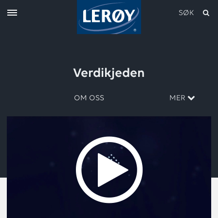
SØK
Verdikjeden
OM OSS
MER
Skriv inn søket i feltet over