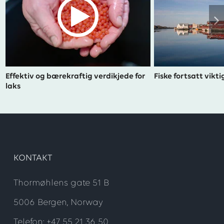
Effektiv og bærekraftig verdikjede for
Fiske fortsatt vikt
laks
KONTAKT
Thormøhlens gate 51 B
5006 Bergen, Norway
Telefon: +47 55 21 36 50