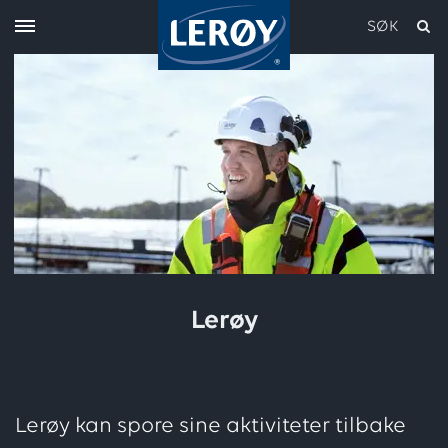
SØK
Skriv inn søket i feltet over
Lerøy
Lerøy kan spore sine aktiviteter tilbake