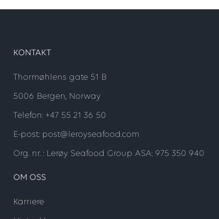
KONTAKT
Thormøhlens gate 51 B
5006 Bergen, Norway
Telefon: +47 55 21 36 50
E-post: post@leroyseafood.com
Org. nr. : Lerøy Seafood Group ASA: 975 350 940
OM OSS
Karriere