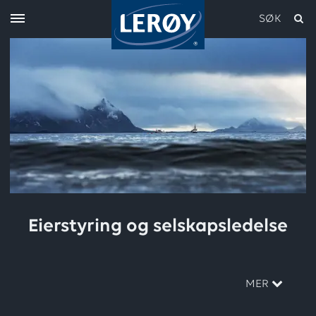
SØK
Skriv inn søket i feltet over
Eierstyring og selskapsledelse
MER