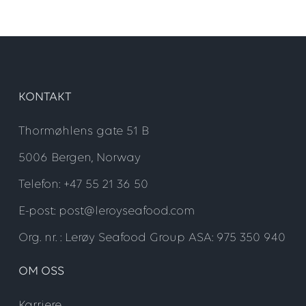
KONTAKT
Thormøhlens gate 51 B
5006 Bergen, Norway
Telefon: +47 55 21 36 50
E-post: post@leroyseafood.com
Org. nr. : Lerøy Seafood Group ASA: 975 350 940
OM OSS
Karriere