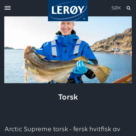
SØK
Skriv inn søket i feltet over
Torsk
Arctic Supreme torsk - fersk hvitfisk av