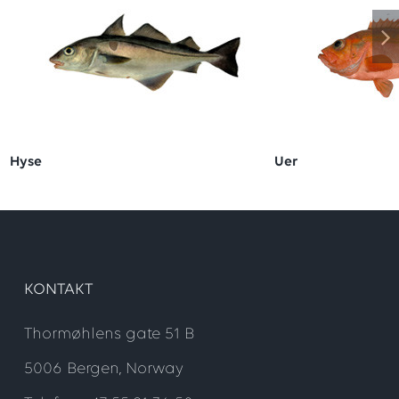
Hyse
Uer
KONTAKT
Thormøhlens gate 51 B
5006 Bergen, Norway