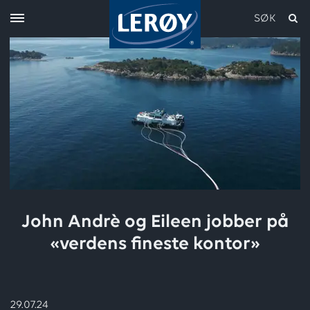
SØK
Skriv inn søket i feltet over
John Andrè og Eileen jobber på
«verdens fineste kontor»
29.07.24