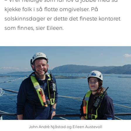
– Vi er heldige som får lov å jobbe med så
kjekke folk i så flotte omgivelser. På
solskinnsdager er dette det fineste kontoret
som finnes, sier Eileen.
John Andrè Njåstad og Eileen Austevoll