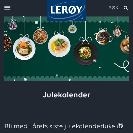
SØK
Skriv inn søket i feltet over
Julekalender
Bli med i årets siste julekalenderluke 🎁