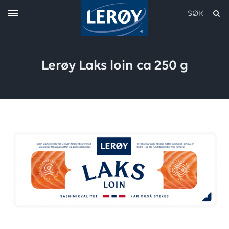
SØK
Lerøy Laks loin ca 250 g
Skriv inn søket i feltet over