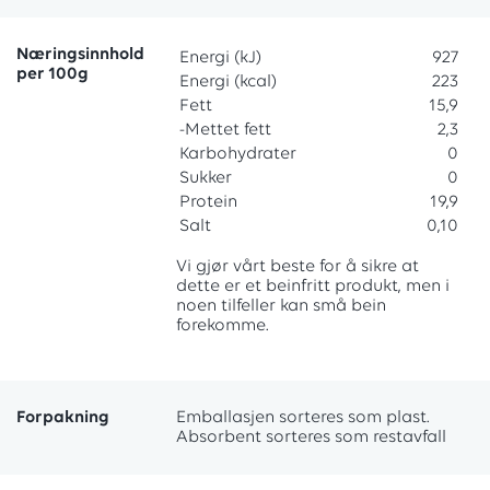
Næringsinnhold
Energi (kJ)
927
per 100g
Energi (kcal)
223
Fett
15,9
-Mettet fett
2,3
Karbohydrater
0
Sukker
0
Protein
19,9
Salt
0,10
Vi gjør vårt beste for å sikre at
dette er et beinfritt produkt, men i
noen tilfeller kan små bein
forekomme.
Forpakning
Emballasjen sorteres som plast.
Absorbent sorteres som restavfall