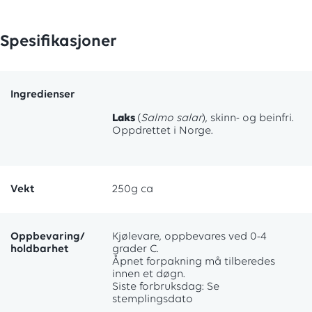
Spesifikasjoner
Ingredienser
Laks
(
Salmo salar
), skinn- og beinfri.
Oppdrettet i Norge.
Vekt
250g ca
Oppbevaring/
Kjølevare, oppbevares ved 0-4
holdbarhet
grader C.
Åpnet forpakning må tilberedes
innen et døgn.
Siste forbruksdag: Se
stemplingsdato