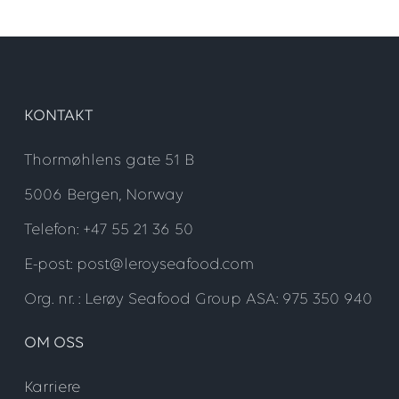
KONTAKT
Thormøhlens gate 51 B
5006 Bergen, Norway
Telefon: +47 55 21 36 50
E-post: post@leroyseafood.com
Org. nr. : Lerøy Seafood Group ASA: 975 350 940
OM OSS
Karriere