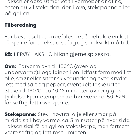
Laksen er også utmerket til varmebehandling,
enten du vil steke den den i ovn, stekepanne eller
på grillen.
Tilberedning
For best resultat anbefales det å beholde en lett
rå kjerne for en ekstra saftig og smaksrikt måltid.
Rå:
LERØY LAKS LOIN kan gjerne spises rå.
Ovn:
Forvarm ovn til 180 °C (over- og
undervarme).Legg loinen i en ildfast form med litt
olje, smør eller sitronskiver under og over. Krydre
lett med salt og pepper, eventuelt friske urter
Steketid: 180°C i ca 10-12 minutter, avhengig av
tykkelse. Kjernetemperatur bør være ca. 50–52 °C
for saftig, lett rosa kjerne.
Stekepanne:
Stek i nøytral olje eller smør på
middels til høy varme, ca. 3 minutter på hver side.
Laksen skal få en gyllen stekeskorpe, men fortsatt
være saftig og lett rosa i midten.