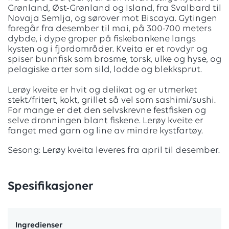
Grønland, Øst-Grønland og Island, fra Svalbard til
Novaja Semlja, og sørover mot Biscaya. Gytingen
foregår fra desember til mai, på 300-700 meters
dybde, i dype groper på fiskebankene langs
kysten og i fjordområder. Kveita er et rovdyr og
spiser bunnfisk som brosme, torsk, ulke og hyse, og
pelagiske arter som sild, lodde og blekksprut.
Lerøy kveite er hvit og delikat og er utmerket
stekt/fritert, kokt, grillet så vel som sashimi/sushi.
For mange er det den selvskrevne festfisken og
selve dronningen blant fiskene. Lerøy kveite er
fanget med garn og line av mindre kystfartøy.
Sesong: Lerøy kveita leveres fra april til desember.
Spesifikasjoner
Ingredienser