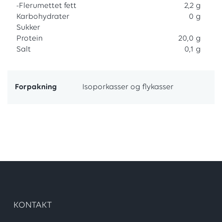
-Flerumettet fett
2,2 g
Karbohydrater
0 g
Sukker
Protein
20,0 g
Salt
0,1 g
Forpakning
Isoporkasser og flykasser
KONTAKT