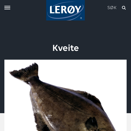
SØK
Kveite
Skriv inn søket i feltet over