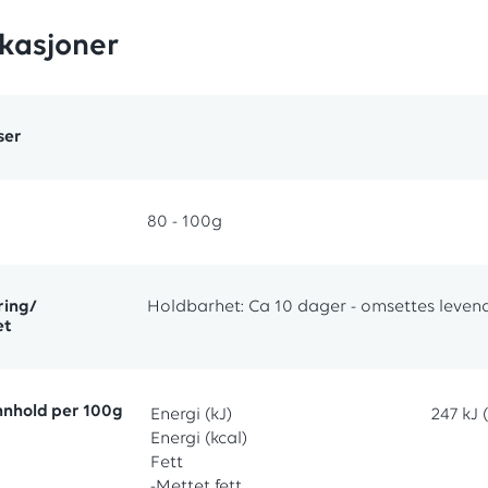
ikasjoner
ser
80 - 100g
ing/
et
nhold per 100g
Energi (kJ)
247 kJ 
Energi (kcal)
Fett
-Mettet fett