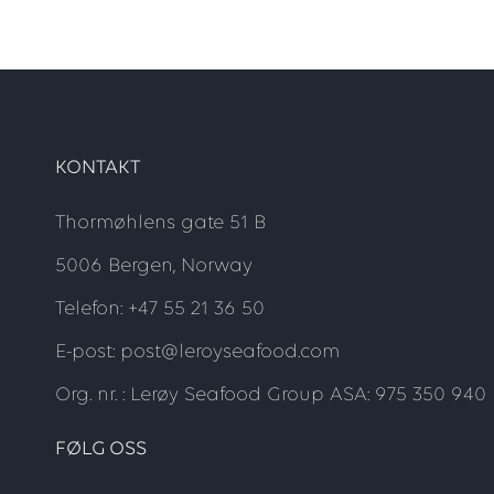
KONTAKT
Thormøhlens gate 51 B
5006 Bergen, Norway
Telefon: +47 55 21 36 50
E-post: post@leroyseafood.com
Org. nr. : Lerøy Seafood Group ASA: 975 350 940
FØLG OSS