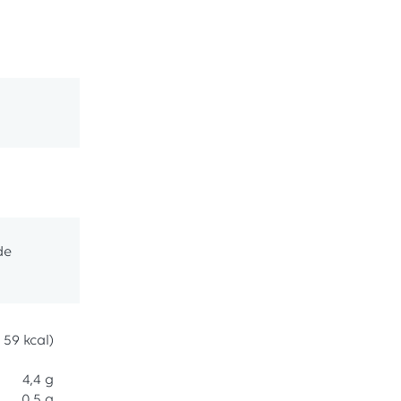
( 59 kcal)
4,4 g
0,5 g