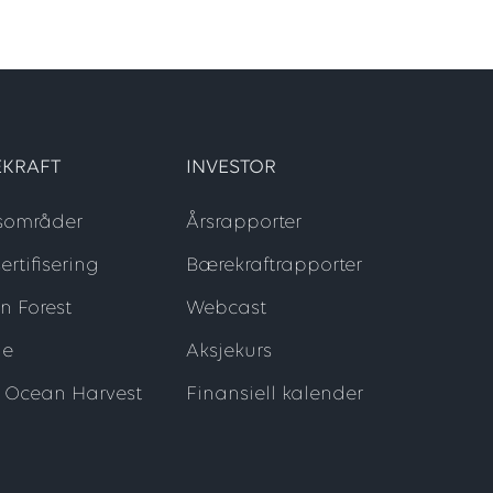
KRAFT
INVESTOR
sområder
Årsrapporter
ertifisering
Bærekraftrapporter
n Forest
Webcast
ne
Aksjekurs
y Ocean Harvest
Finansiell kalender