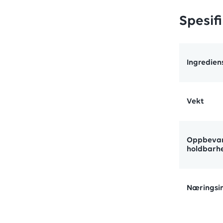
Spesif
Ingredien
Vekt
Oppbevar
holdbarh
Næringsin