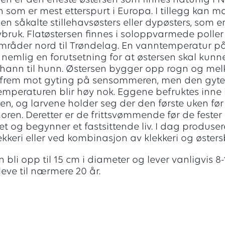
sen er den eneste østersen som finnes naturlig i 
n som er mest etterspurt i Europa. I tillegg kan 
en såkalte stillehavsøsters eller dypøsters, som er
havbruk. Flatøstersen finnes i soloppvarmede poller
råder nord til Trøndelag. En vanntemperatur på
 nemlig en forutsetning for at østersen skal kunne
 hann til hunn. Østersen bygger opp rogn og melk
 frem mot gyting på sensommeren, men den gyte
mperaturen blir høy nok. Eggene befruktes inne 
n, og larvene holder seg der den første uken før
oren. Deretter er de frittsvømmende før de fester 
t og begynner et fastsittende liv. I dag produse
lekkeri eller ved kombinasjon av klekkeri og øster
 bli opp til 15 cm i diameter og lever vanligvis 8-
eve til nærmere 20 år.