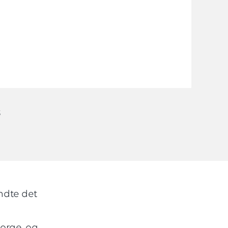
s
endte det