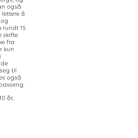
Norge, og
man også
 lettere å
 og
 rundt 15
 skifte
e fra
r kun
i
 de
seg til
res også
sbasseng.
10 år,