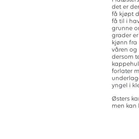
Flatøster
det er de
få kjøpt d
få til i 
grunne om
grader er
kjønn fra
våren og
dersom te
kappehule
forlater m
underlage
yngel i k
Østers kan
men kan l