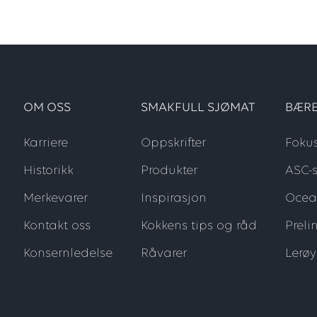
OM OSS
SMAKFULL SJØMAT
BÆRE
Karriere
Oppskrifter
Foku
Historikk
Produkter
ASC-s
Merkevarer
Inspirasjon
Ocea
Kontakt oss
Kokkens tips og råd
Preli
Konsernledelse
Råvarer
Lerø