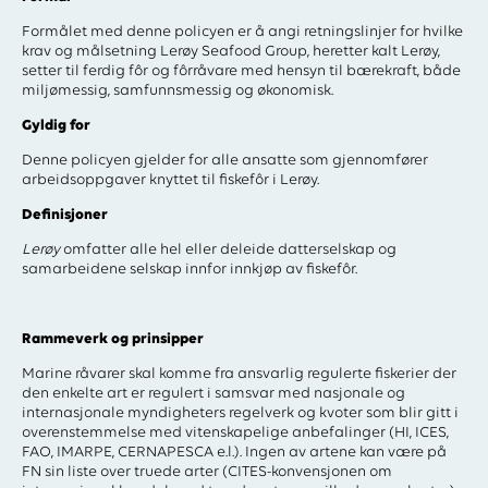
Formålet med denne policyen er å angi retningslinjer for hvilke
krav og målsetning Lerøy Seafood Group, heretter kalt Lerøy,
setter til ferdig fôr og fôrråvare med hensyn til bærekraft, både
miljømessig, samfunnsmessig og økonomisk.
Gyldig for
Denne policyen gjelder for alle ansatte som gjennomfører
arbeidsoppgaver knyttet til fiskefôr i Lerøy.
Definisjoner
Lerøy
omfatter alle hel eller deleide datterselskap og
samarbeidene selskap innfor innkjøp av fiskefôr.
Rammeverk og prinsipper
Marine råvarer skal komme fra ansvarlig regulerte fiskerier der
den enkelte art er regulert i samsvar med nasjonale og
internasjonale myndigheters regelverk og kvoter som blir gitt i
overenstemmelse med vitenskapelige anbefalinger (HI, ICES,
FAO, IMARPE, CERNAPESCA e.l.). Ingen av artene kan være på
FN sin liste over truede arter (CITES-konvensjonen om