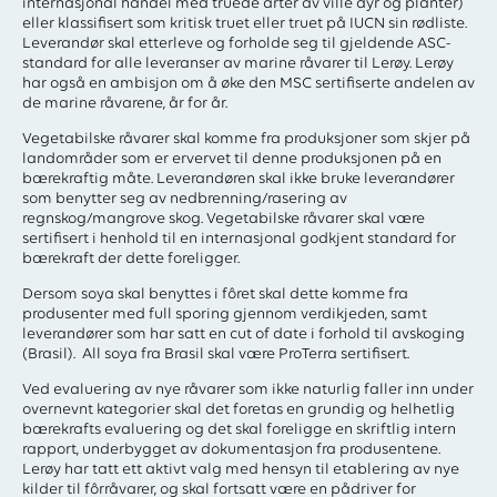
internasjonal handel med truede arter av ville dyr og planter)
eller klassifisert som kritisk truet eller truet på IUCN sin rødliste.
Leverandør skal etterleve og forholde seg til gjeldende ASC-
standard for alle leveranser av marine råvarer til Lerøy. Lerøy
har også en ambisjon om å øke den MSC sertifiserte andelen av
de marine råvarene, år for år.
Vegetabilske råvarer skal komme fra produksjoner som skjer på
landområder som er ervervet til denne produksjonen på en
bærekraftig måte. Leverandøren skal ikke bruke leverandører
som benytter seg av nedbrenning/rasering av
regnskog/mangrove skog. Vegetabilske råvarer skal være
sertifisert i henhold til en internasjonal godkjent standard for
bærekraft der dette foreligger.
Dersom soya skal benyttes i fôret skal dette komme fra
produsenter med full sporing gjennom verdikjeden, samt
leverandører som har satt en cut of date i forhold til avskoging
(Brasil). All soya fra Brasil skal være ProTerra sertifisert.
Ved evaluering av nye råvarer som ikke naturlig faller inn under
overnevnt kategorier skal det foretas en grundig og helhetlig
bærekrafts evaluering og det skal foreligge en skriftlig intern
rapport, underbygget av dokumentasjon fra produsentene.
Lerøy har tatt ett aktivt valg med hensyn til etablering av nye
kilder til fôrråvarer, og skal fortsatt være en pådriver for