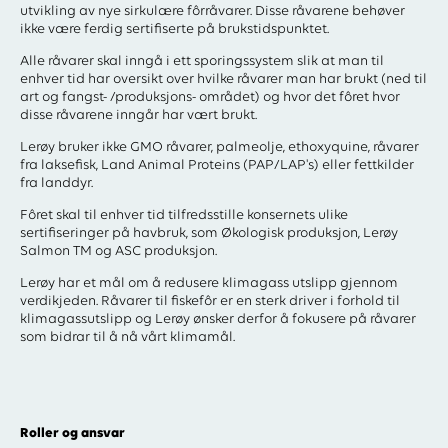
utvikling av nye sirkulære fôrråvarer. Disse råvarene behøver
ikke være ferdig sertifiserte på brukstidspunktet.
Alle råvarer skal inngå i ett sporingssystem slik at man til
enhver tid har oversikt over hvilke råvarer man har brukt (ned til
art og fangst- /produksjons- området) og hvor det fôret hvor
disse råvarene inngår har vært brukt.
Lerøy bruker ikke GMO råvarer, palmeolje, ethoxyquine, råvarer
fra laksefisk, Land Animal Proteins (PAP/LAP's) eller fettkilder
fra landdyr.
Fôret skal til enhver tid tilfredsstille konsernets ulike
sertifiseringer på havbruk, som Økologisk produksjon, Lerøy
Salmon TM og ASC produksjon.
Lerøy har et mål om å redusere klimagass utslipp gjennom
verdikjeden. Råvarer til fiskefôr er en sterk driver i forhold til
klimagassutslipp og Lerøy ønsker derfor å fokusere på råvarer
som bidrar til å nå vårt klimamål.
Roller og ansvar