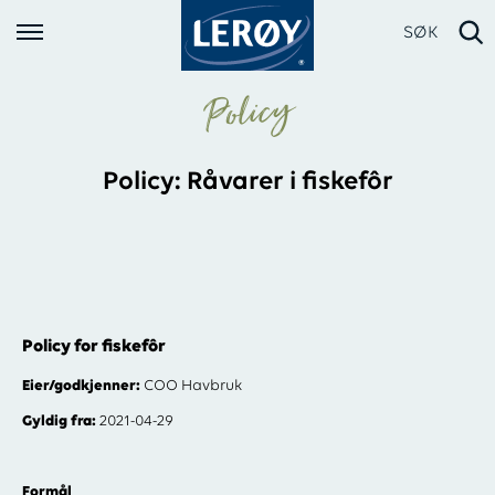
SØK
Policy
Policy: Råvarer i fiskefôr
Skriv inn søket i feltet over
Policy for fiskefôr
Eier/godkjenner:
COO Havbruk
Gyldig fra:
2021-04-29
Formål