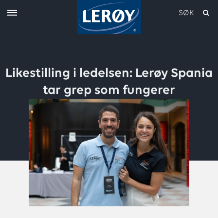
SØK
Likestilling i ledelsen: Lerøy Spania
tar grep som fungerer
Skriv inn søket i feltet over