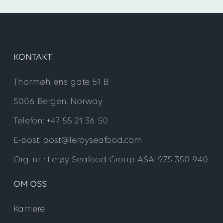
KONTAKT
Thormøhlens gate 51 B
5006 Bergen, Norway
Telefon: +47 55 21 36 50
E-post: post@leroyseafood.com
Org. nr. : Lerøy Seafood Group ASA: 975 350 940
OM OSS
Karriere