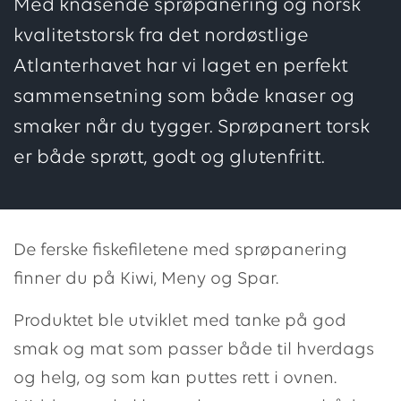
Med knasende sprøpanering og norsk
kvalitetstorsk fra det nordøstlige
Atlanterhavet har vi laget en perfekt
sammensetning som både knaser og
smaker når du tygger. Sprøpanert torsk
er både sprøtt, godt og glutenfritt.
De ferske fiskefiletene med sprøpanering
finner du på Kiwi, Meny og Spar.
Produktet ble utviklet med tanke på god
smak og mat som passer både til hverdags
og helg, og som kan puttes rett i ovnen.