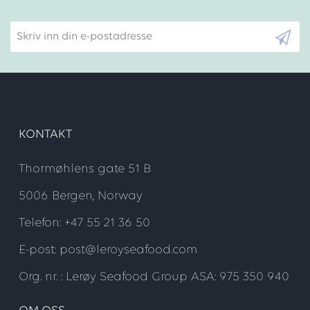
Skriv inn din e-postadresse
KONTAKT
Thormøhlens gate 51 B
5006 Bergen, Norway
Telefon: +47 55 21 36 50
E-post: post@leroyseafood.com
Org. nr. : Lerøy Seafood Group ASA: 975 350 940