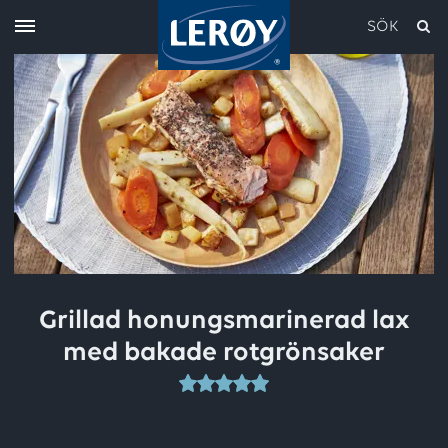
SÖK
Skriv in söket i rutan ovan
Grillad honungsmarinerad lax
med bakade rotgrönsaker
Detta
recept