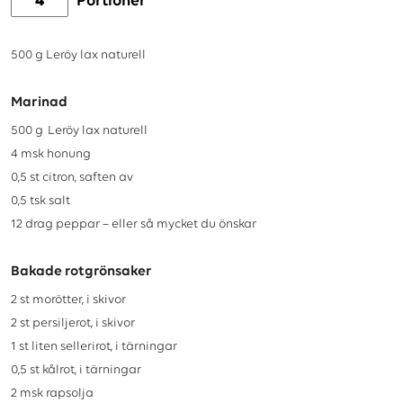
Portioner
500
g
Leröy lax naturell
Marinad
500
g
Leröy lax naturell
4
msk
honung
0,5
st
citron, saften av
0,5
tsk
salt
12
drag
peppar – eller så mycket du önskar
Bakade rotgrönsaker
2
st
morötter, i skivor
2
st
persiljerot, i skivor
1
st
liten sellerirot, i tärningar
0,5
st
kålrot, i tärningar
2
msk
rapsolja