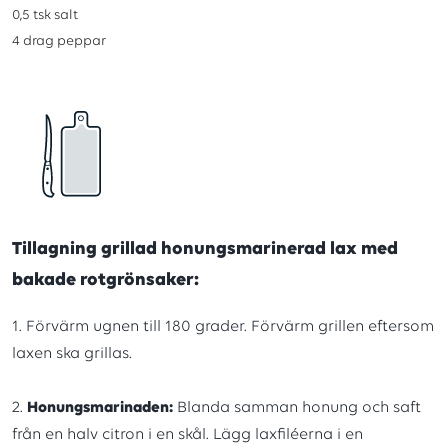
0,5
tsk
salt
4
drag
peppar
Tillagning grillad honungsmarinerad lax med
bakade rotgrönsaker:
1. Förvärm ugnen till 180 grader. Förvärm grillen eftersom
laxen ska grillas.
2.
Honungsmarinaden:
Blanda samman honung och saft
från en halv citron i en skål. Lägg laxfiléerna i en