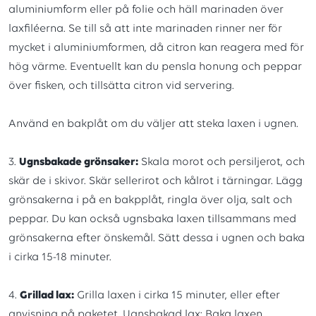
aluminiumform eller på folie och häll marinaden över
laxfiléerna. Se till så att inte marinaden rinner ner för
mycket i aluminiumformen, då citron kan reagera med för
hög värme. Eventuellt kan du pensla honung och peppar
över fisken, och tillsätta citron vid servering.
Använd en bakplåt om du väljer att steka laxen i ugnen.
3.
Ugnsbakade grönsaker:
Skala morot och persiljerot, och
skär de i skivor. Skär sellerirot och kålrot i tärningar. Lägg
grönsakerna i på en bakpplåt, ringla över olja, salt och
peppar. Du kan också ugnsbaka laxen tillsammans med
grönsakerna efter önskemål. Sätt dessa i ugnen och baka
i cirka 15-18 minuter.
4.
Grillad lax:
Grilla laxen i cirka 15 minuter, eller efter
anvisning på paketet. Ugnsbakad lax: Baka laxen