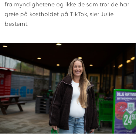
fra myndighetene og ikke de som tror de har
greie på kostholdet på TikTok, sier Julie
bestemt.