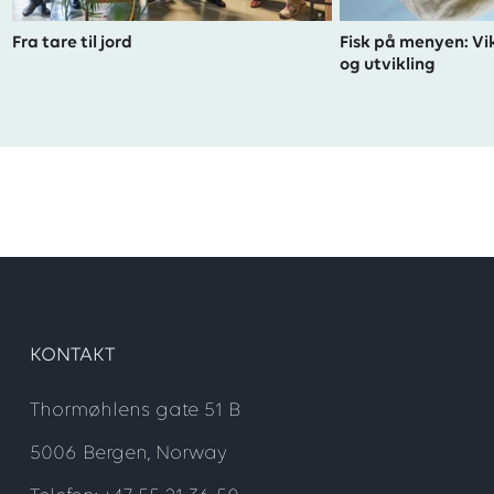
Fra tare til jord
Fisk på menyen: Vik
og utvikling
KONTAKT
Thormøhlens gate 51 B
5006 Bergen, Norway