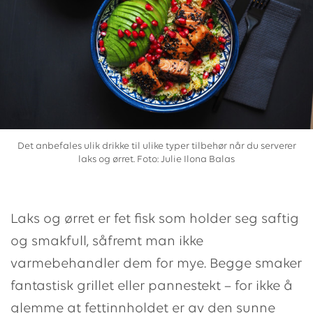
Det anbefales ulik drikke til ulike typer tilbehør når du serverer
laks og ørret. Foto: Julie Ilona Balas
Laks og ørret er fet fisk som holder seg saftig
og smakfull, såfremt man ikke
varmebehandler dem for mye. Begge smaker
fantastisk grillet eller pannestekt – for ikke å
glemme at fettinnholdet er av den sunne