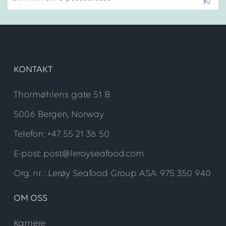
KONTAKT
Thormøhlens gate 51 B
5006 Bergen, Norway
Telefon: +47 55 21 36 50
E-post: post@leroyseafood.com
Org. nr. : Lerøy Seafood Group ASA: 975 350 940
OM OSS
Karriere