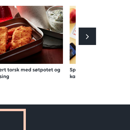
rt torsk med søtpotet og
Sprøpanert torsk med
sing
karrimajones og mangos