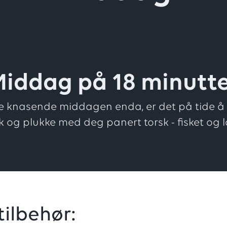
iddag på 18 minutt
 knasende middagen enda, er det på tide å l
k og plukke med deg panert torsk - fisket og l
 tilbehør: