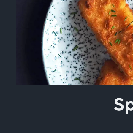
Skriv inn søket i feltet o
Sp