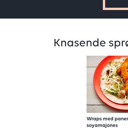
Knasende sprøt
Wraps med panert
soyamajones