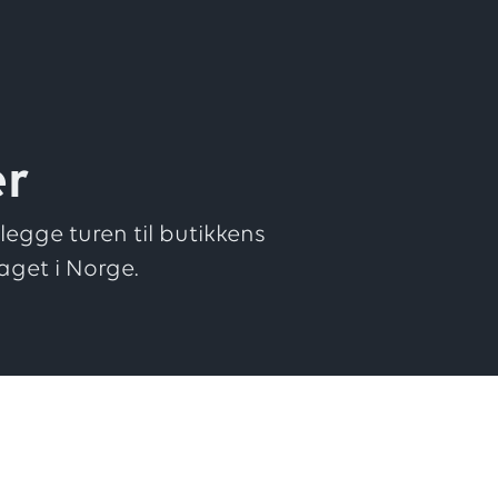
er
egge turen til butikkens
aget i Norge.