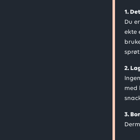
1. De
Du er
ekte 
bruke
sprøt
2. La
Ingen
med k
snack
3. Bo
Derme