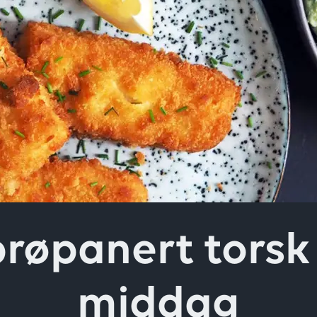
ver
røpanert torsk 
middag