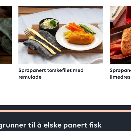
Sprøpanert torskefilet med
Sprøpane
remulade
limedres
grunner til å elske panert fisk