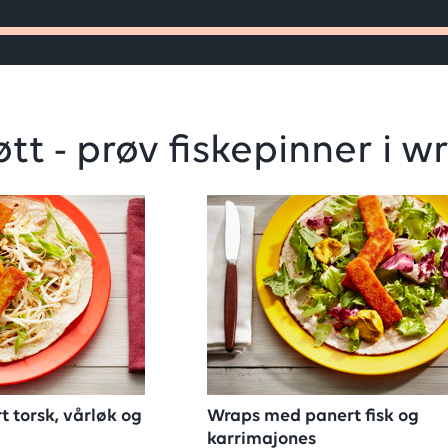
t - prøv fiskepinner i w
 torsk, vårløk og
Wraps med panert fisk og
karrimajones