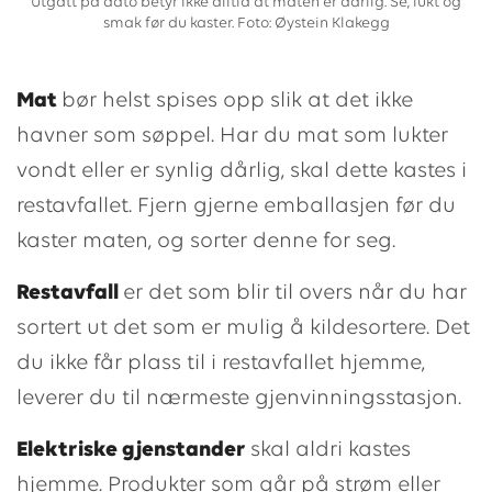
Utgått på dato betyr ikke alltid at maten er dårlig. Se, lukt og
smak før du kaster. Foto: Øystein Klakegg
Mat
bør helst spises opp slik at det ikke
havner som søppel. Har du mat som lukter
vondt eller er synlig dårlig, skal dette kastes i
restavfallet. Fjern gjerne emballasjen før du
kaster maten, og sorter denne for seg.
Restavfall
er det som blir til overs når du har
sortert ut det som er mulig å kildesortere. Det
du ikke får plass til i restavfallet hjemme,
leverer du til nærmeste gjenvinningsstasjon.
Elektriske gjenstander
skal aldri kastes
hjemme. Produkter som går på strøm eller