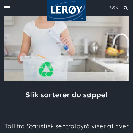
SØK
Skriv inn søket i feltet over
Slik sorterer du søppel
Tall fra Statistisk sentralbyrå viser at hver