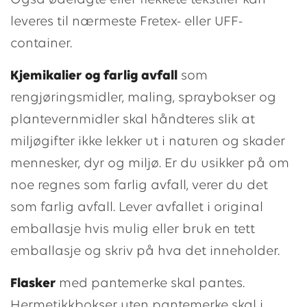
Også ødelagte eller flekkete tekstiler kan
leveres til nærmeste Fretex- eller UFF-
container.
Kjemikalier og farlig avfall
som
rengjøringsmidler, maling, spraybokser og
plantevernmidler skal håndteres slik at
miljøgifter ikke lekker ut i naturen og skader
mennesker, dyr og miljø. Er du usikker på om
noe regnes som farlig avfall, verer du det
som farlig avfall. Lever avfallet i original
emballasje hvis mulig eller bruk en tett
emballasje og skriv på hva det inneholder.
Flasker
med pantemerke skal pantes.
Hermetikkbokser uten pantemerke skal i