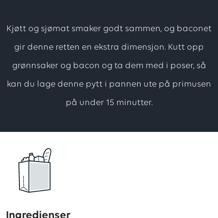
forløpig
ingen
Kjøtt og sjømat smaker godt sammen, og baconet
vurdering.
gir denne retten en ekstra dimensjon. Kutt opp
Vær
grønnsaker og bacon og ta dem med i poser, så
den
første
kan du lage denne pytt i pannen ute på primusen
til
på under 15 minutter.
å
vurdere
denne
oppskriften
Ingredienser