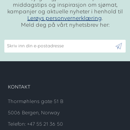
middagstips og inspirasjon om sjømat,
kampanjer og aktuelle nyheter i henhold til
Lerøys personvernerklæring
.
Meld deg på vårt nyhetsbrev her:
Skriv inn din e-postadresse
KONTAKT
Thormøhlens gate 51 B
5006 Bergen, Norway
Telefon: +47 55 21 36 50