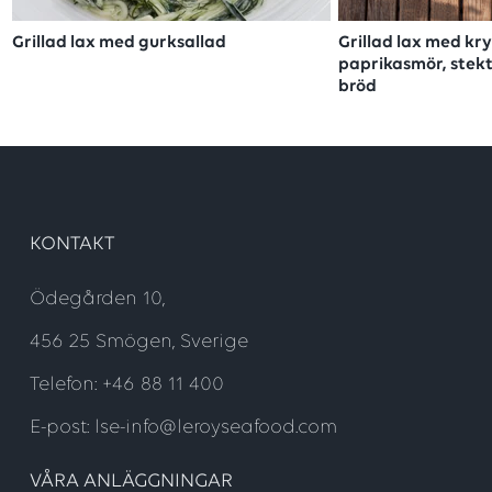
Grillad lax med gurksallad
Grillad lax med kr
paprikasmör, stekt
bröd
KONTAKT
Ödegården 10,
456 25 Smögen, Sverige
Telefon: +46 88 11 400
E-post: lse-info@leroyseafood.com
VÅRA ANLÄGGNINGAR