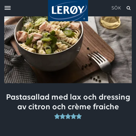
SÖK
Skriv in söket i rutan ovan
Pastasallad med lax och dressing
av citron och crème fraiche
Detta
recept