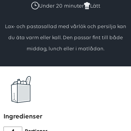
har
Under 20 minuter
Lätt
totalt
8
Lax- och pastasallad med vårlök och persilja kan
betyg,
du äta varm eller kall. Den passar fint till både
med
middag, lunch eller i matlådan.
ett
genomsnittligt
betyg
på
5
utav
5
stjärnor
Ingredienser