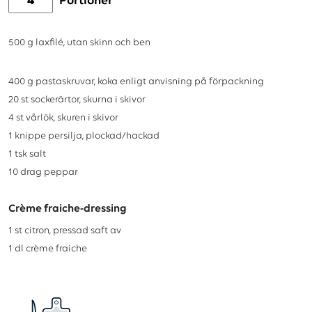
Portioner
500
g
laxfilé, utan skinn och ben
400
g
pastaskruvar, koka enligt anvisning på förpackning
20
st
sockerärtor, skurna i skivor
4
st
vårlök, skuren i skivor
1
knippe
persilja, plockad/hackad
1
tsk
salt
10
drag
peppar
Crème fraiche-dressing
1
st
citron, pressad saft av
1
dl
crème fraiche