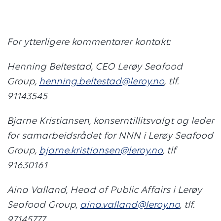
For ytterligere kommentarer kontakt:
Henning Beltestad, CEO Lerøy Seafood
Group,
henning.beltestad@leroy.no
, tlf.
91143545
Bjarne Kristiansen, konserntillitsvalgt og leder
for samarbeidsrådet for NNN i Lerøy Seafood
Group,
bjarne.kristiansen@leroy.no
, tlf
91630161
Aina Valland, Head of Public Affairs i Lerøy
Seafood Group,
aina.valland@leroy.no
, tlf.
97145777