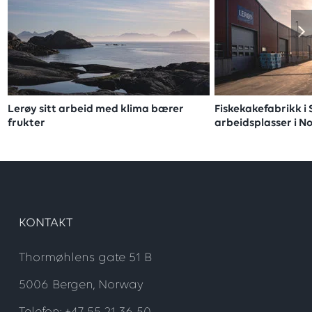
Lerøy sitt arbeid med klima bærer
Fiskekakefabrikk i
frukter
arbeidsplasser i N
KONTAKT
Thormøhlens gate 51 B
5006 Bergen, Norway