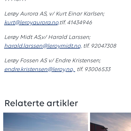
Lerøy Aurora AS, v/ Kurt Einar Karlsen;
kurt@leroyaurora.no,
tlf. 41434946
Lerøy Midt AS,v/ Harald Larssen;
harald.larssen@leroymidt.no,
tlf. 92047308
Lerøy Fossen AS v/ Endre Kristensen;
endre.kristensen@leroy,no,
tlf. 93006533
Relaterte artikler