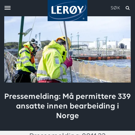
SØK
Skriv inn søket i feltet over
Pressemelding: Må permittere 339
ansatte innen bearbeiding i
Norge