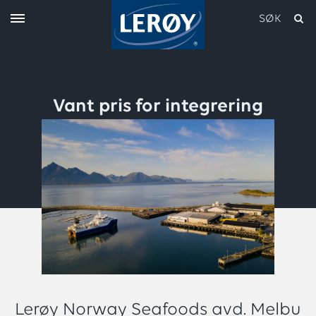
SØK
Vant pris for integrering
Skriv inn søket i feltet over
Lerøy Norway Seafoods avd. Melbu