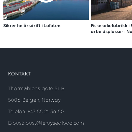
Sikrer helårsdrift i Lofoten
Fiskekakefabrikk i
arbeidsplasser i N
KONTAKT
Thormøhlens gate 51 B
5006 Bergen, Norway
Telefon: +47 55 21 36 50
E-post: post@leroyseafood.com