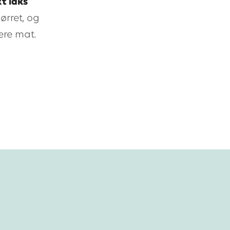
t laks
ørret, og
ere mat.