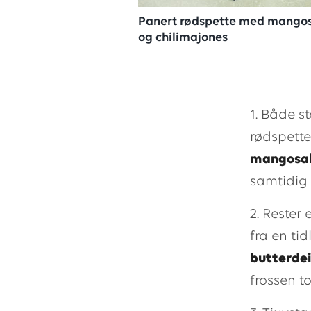
Panert rødspette med mangos
og chilimajones
1. Både s
rødspette
mangosala
samtidig 
2. Rester 
fra en ti
butterde
frossen to