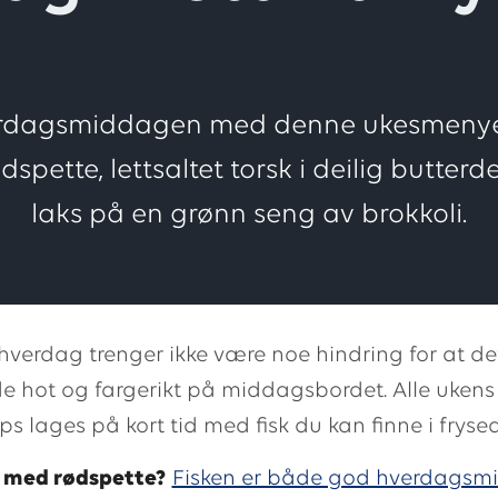
erdagsmiddagen med denne ukesmenyen
ødspette, lettsaltet torsk i deilig butte
laks på en grønn seng av brokkoli.
 hverdag trenger ikke være noe hindring for at de
 hot og fargerikt på middagsbordet. Alle ukens
s lages på kort tid med fisk du kan finne i frysed
t med rødspette?
Fisken er både god hverdagsm