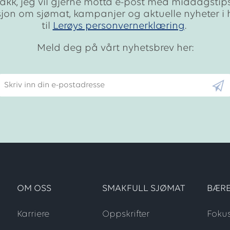
takk, jeg vil gjerne motta e-post med middagstip
sjon om sjømat, kampanjer og aktuelle nyheter i
til
Lerøys personvernerklæring
.
Meld deg på vårt nyhetsbrev her:
Skriv inn din e-postadresse
OM OSS
SMAKFULL SJØMAT
BÆRE
Karriere
Oppskrifter
Foku