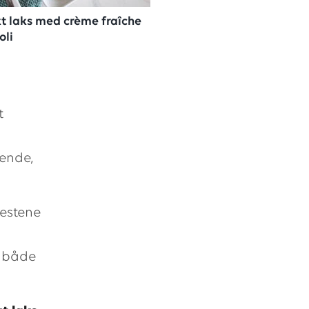
 laks med crème fraîche
oli
t
ende,
restene
e både