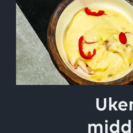
Skriv inn søket i feltet o
Ukem
midda