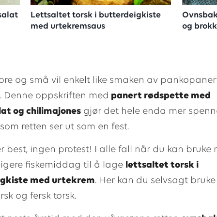
alat
Lettsaltet torsk i butterdeigkiste
Ovnsbakt
med urtekremsaus
og brokk
tore og små vil enkelt like smaken av pankopaner
. Denne oppskriften med
panert rødspette med
t og chilimajones
gjør det hele enda mer spenn
som retten ser ut som en fest.
er best, ingen protest! I alle fall når du kan bruke 
dligere fiskemiddag til å lage
lettsaltet torsk i
igkiste med urtekrem
. Her kan du selvsagt bruk
rsk og fersk torsk.