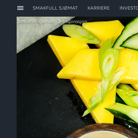
SMAKFULL SJØMAT
KARRIERE
INVEST
Smakfull sjømat
Inspirasjon