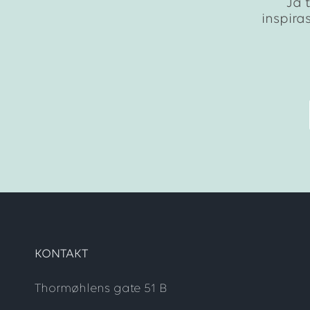
Ja 
inspira
KONTAKT
Thormøhlens gate 51 B