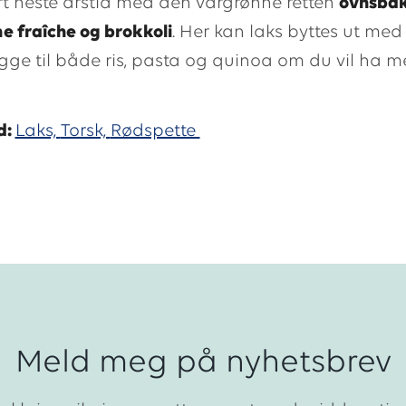
art neste årstid med den vårgrønne retten
ovnsbak
 fraîche og brokkoli
. Her kan laks byttes ut med 
gge til både ris, pasta og quinoa om du vil ha m
d:
Laks,
Torsk,
Rødspette
Meld meg på nyhetsbrev