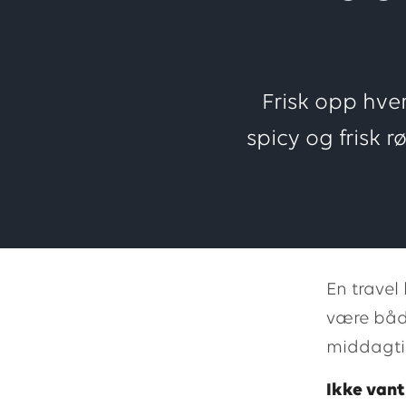
Frisk opp hv
spicy og frisk r
En travel
være både
middagtip
Ikke van