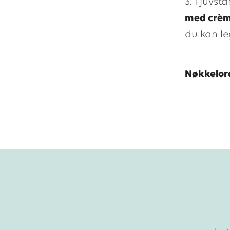
3. Tjuvst
med crème
du kan le
Nøkkelor