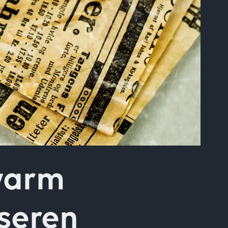
varm
yseren