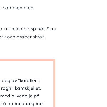
annen sammen med
 i ruccola og spinat. Skru
r noen dråper sitron.
r
deg av ”korallen”,
 rogn i kamskjellet.
med olivenolje på
 du å ha med deg mer