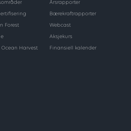
sområder
Årsrapporter
ertifisering
Bærekraftrapporter
n Forest
Webcast
ne
Aksjekurs
y Ocean Harvest
Finansiell kalender