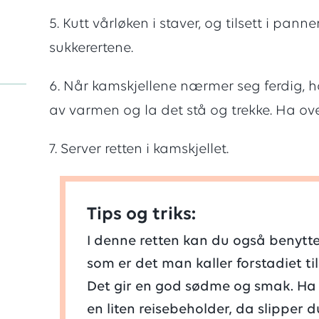
av
5. Kutt vårløken i staver, og tilsett i p
sukkerertene.
5
6. Når kamskjellene nærmer seg ferdig, ha
av varmen og la det stå og trekke. Ha ove
stjerne
7. Server retten i kamskjellet.
Tips og triks:
I denne retten kan du også benytte 
som er det man kaller forstadiet til
Det gir en god sødme og smak. Ha 
en liten reisebeholder, da slipper