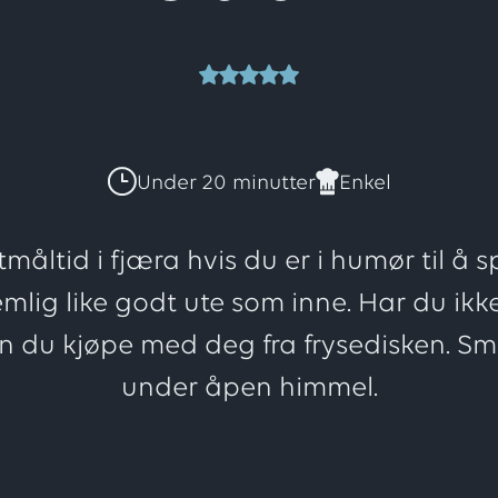
Denne
oppskri
Under 20 minutter
Enkel
har
stmåltid i fjæra hvis du er i humør til å 
mlig like godt ute som inne. Har du ikke
totalt
n du kjøpe med deg fra frysedisken. Sm
under åpen himmel.
1