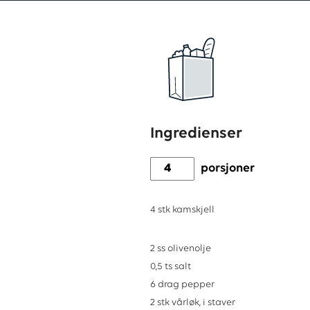
Ingredienser
porsjoner
4
stk
kamskjell
2
ss
olivenolje
0,5
ts
salt
6
drag
pepper
2
stk
vårløk, i staver