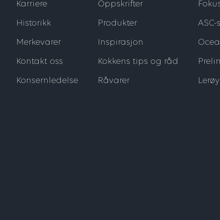
Karriere
Oppskrifter
Foku
Historikk
Produkter
ASC-s
Merkevarer
Inspirasjon
Ocea
Kontakt oss
Kokkens tips og råd
Preli
Konsernledelse
Råvarer
Lerø