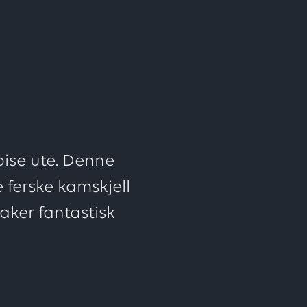
ften
spise ute. Denne
 ferske kamskjell
aker fantastisk