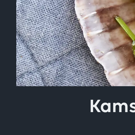
Skriv inn søket i feltet o
Kams