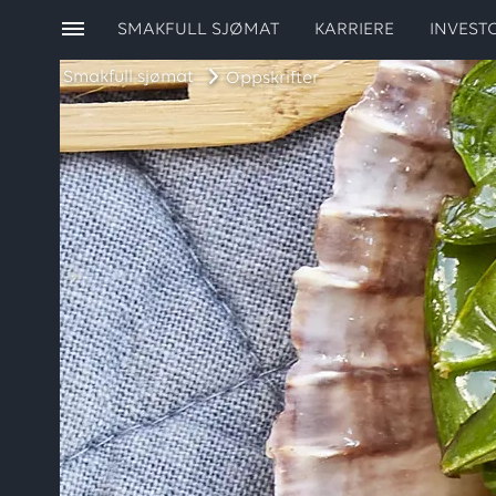
SMAKFULL SJØMAT
KARRIERE
INVEST
Smakfull sjømat
Oppskrifter