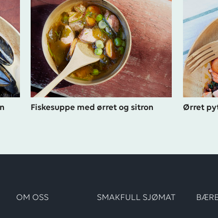
n
Fiskesuppe med ørret og sitron
Ørret py
OM OSS
SMAKFULL SJØMAT
BÆRE