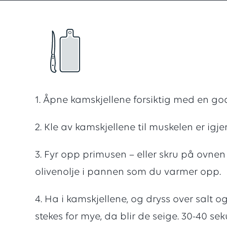
vurderi
med
en
1. Åpne kamskjellene forsiktig med en god
score
2. Kle av kamskjellene til muskelen er igje
3. Fyr opp primusen – eller skru på ovne
på
olivenolje i pannen som du varmer opp.
5
4. Ha i kamskjellene, og dryss over salt o
stekes for mye, da blir de seige. 30-40 se