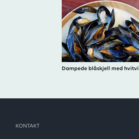
Dampede blåskjell med hvitvi
KONTAKT