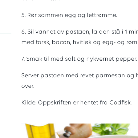
av
5. Rør sammen egg og lettrømme.
5
6. Sil vannet av pastaen, la den stå i 1
med torsk, bacon, hvitløk og egg- og r
stjerne
7. Smak til med salt og nykvernet pepper.
Server pastaen med revet parmesan og h
over.
Kilde: Oppskriften er hentet fra Godfisk.