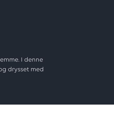
ften
jemme. I denne
 og drysset med