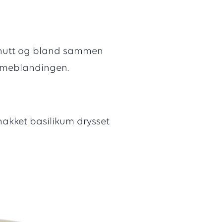
 minutt og bland sammen
ømmeblandingen.
r
akket basilikum drysset