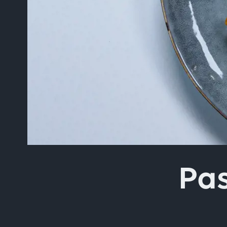
Skriv inn søket i feltet o
Pa