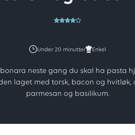
Denne
oppskri
Under 20 minutter
Enkel
har
rbonara neste gang du skal ha pasta h
 den laget med torsk, bacon og hvitløk,
totalt
parmesan og basilikum.
2