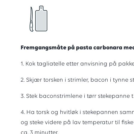
vurderi
med
en
Fremgangsmåte på pasta carbonara med 
1. Kok tagliatelle etter anvisning på pakk
score
2. Skjær torsken i strimler, bacon i tynne s
på
3. Stek baconstrimlene i tørr stekepanne t
4. Ha torsk og hvitløk i stekepannen sa
4
og steke videre på lav temperatur til fisk
ca. 3 minutter.