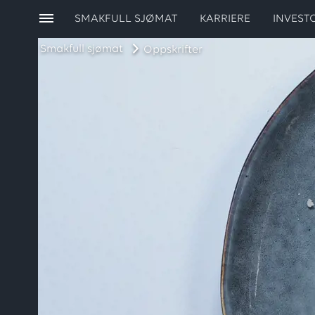
SMAKFULL SJØMAT
KARRIERE
INVEST
Smakfull sjømat
Oppskrifter