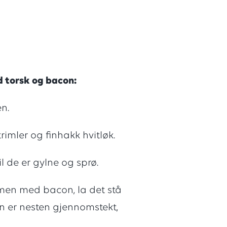
nger,
torsk og bacon:
en.
trimler og finhakk hvitløk.
il de er gylne og sprø.
mmen med bacon, la det stå
en er nesten gjennomstekt,