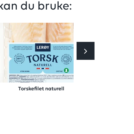
kan du bruke:
Torskefilet naturell
Frys 