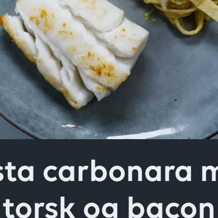
ver
sta carbonara 
torsk og bacon