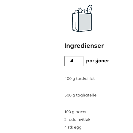
Ingredienser
porsjoner
400
g
torskefilet
500
g
tagliatelle
100
g
bacon
2
fedd
hvitløk
4
stk
egg