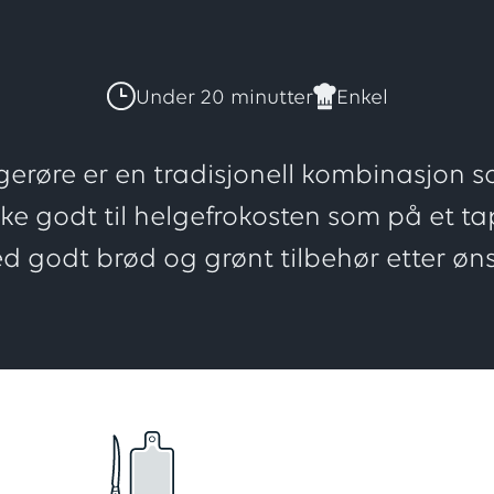
Denne
oppskri
Under 20 minutter
Enkel
har
røre er en tradisjonell kombinasjon som
ike godt til helgefrokosten som på et t
totalt
d godt brød og grønt tilbehør etter øns
4
vurderi