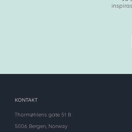
inspira
KONTAKT
Thormøhlens gate 51 B
5006 Bergen, Norway