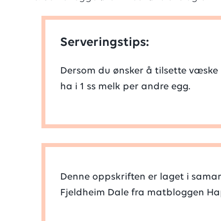
5
Serveringstips:
stjerne
Dersom du ønsker å tilsette væske 
ha i 1 ss melk per andre egg.
Denne oppskriften er laget i sam
Fjeldheim Dale fra matbloggen Ha