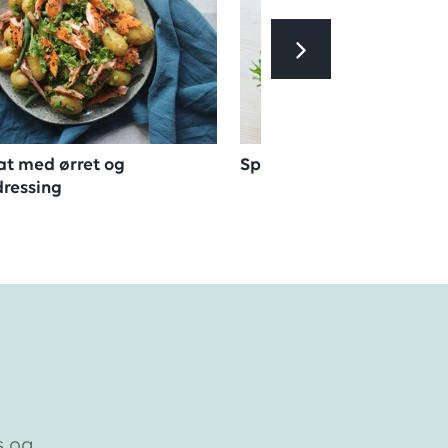
at med ørret og
Sprø salat med røkelaks 
ressing
s og