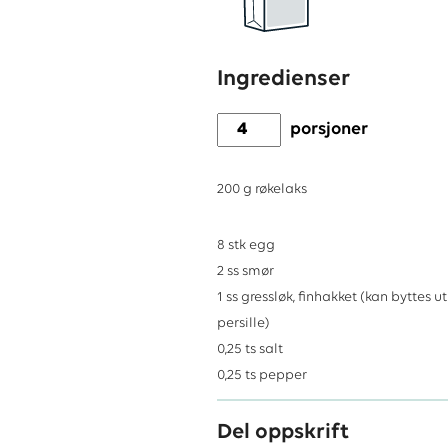
Ingredienser
porsjoner
200
g
røkelaks
8
stk
egg
2
ss
smør
1
ss
gressløk, finhakket (kan byttes 
persille)
0,25
ts
salt
0,25
ts
pepper
Del oppskrift