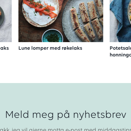
laks
Lune lomper med røkelaks
Potetsal
honningd
Meld meg på nyhetsbrev
takk, jeg vil gjerne motta e-post med middagstip