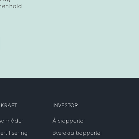
 henhold
KRAFT
INVESTOR
sområder
Årsrapporter
ertifisering
Bærekraftrapporter