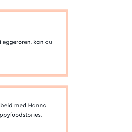
r
i eggerøren, kan du
arbeid med Hanna
ppyfoodstories.