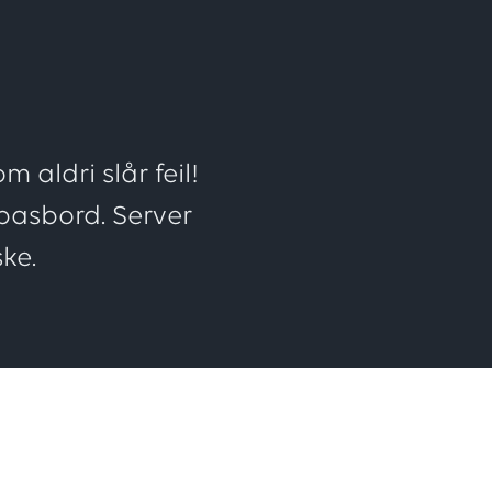
ften
 aldri slår feil!
apasbord. Server
ke.
nger,