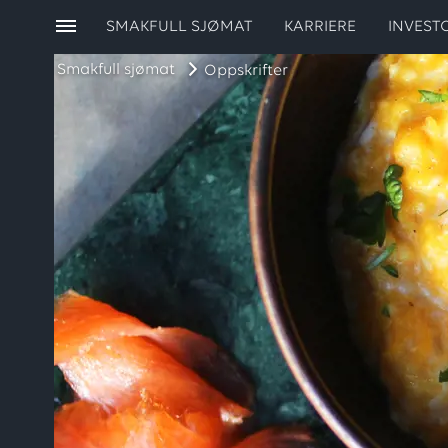
SMAKFULL SJØMAT
KARRIERE
INVEST
Smakfull sjømat
Oppskrifter