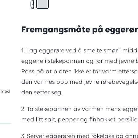
med
en
Fremgangsmåte på eggerør
score
1. Lag eggerøre ved å smelte smør i mid
eggene i stekepannen og rør med jevne b
Pass på at platen ikke er for varm etter
på
den varmes opp med jevne rørebevegelse
ut med
den setter seg.
4
2. Ta stekepannen av varmen mens eggerø
av
med litt salt, pepper og finhakket persille 
3. Server eggerøren med røkelaks og annet