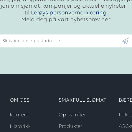
sjon om sjømat, kampanjer og aktuelle nyheter i
til
Lerøys personvernerklæring
.
Meld deg på vårt nyhetsbrev her:
Skriv inn din e-postadresse
OM OSS
SMAKFULL SJØMAT
BÆRE
Karriere
Oppskrifter
Foku
Historikk
Produkter
ASC-s