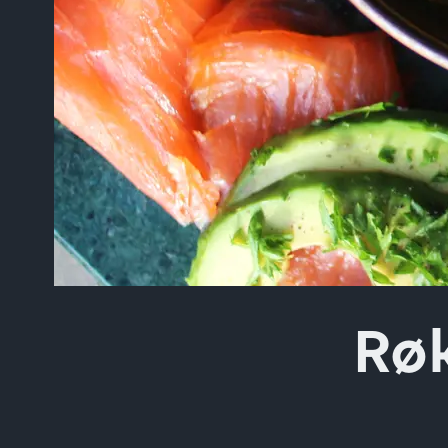
Skriv inn søket i feltet o
Rø