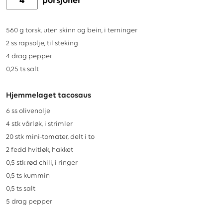
porsjoner
560
g
torsk, uten skinn og bein, i terninger
2
ss
rapsolje, til steking
4
drag
pepper
0,25
ts
salt
Hjemmelaget tacosaus
6
ss
olivenolje
4
stk
vårløk, i strimler
20
stk
mini-tomater, delt i to
2
fedd
hvitløk, hakket
0,5
stk
rød chili, i ringer
0,5
ts
kummin
0,5
ts
salt
5
drag
pepper