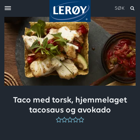
SØK
Skriv inn søket i feltet over
Taco med torsk, hjemmelaget
tacosaus og avokado
Denne
oppskriften