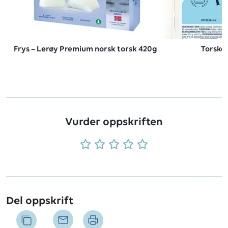
Frys – Lerøy Premium norsk torsk 420g
Torskef
Vurder oppskriften
Del oppskrift