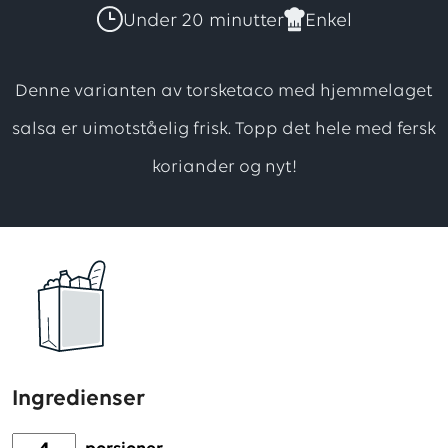
har
Under 20 minutter
Enkel
forløpig
ingen
Denne varianten av torsketaco med hjemmelaget
vurdering.
salsa er uimotståelig frisk. Topp det hele med fersk
Vær
koriander og nyt!
den
første
til
å
vurdere
denne
oppskriften
Ingredienser