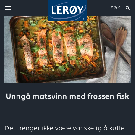
SØK
Skriv inn søket i feltet over
Unngå matsvinn med frossen fisk
Det trenger ikke være vanskelig å kutte