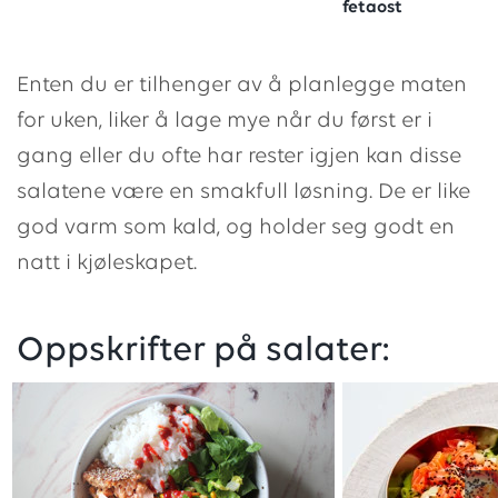
fetaost
Enten du er tilhenger av å planlegge maten
for uken, liker å lage mye når du først er i
gang eller du ofte har rester igjen kan disse
salatene være en smakfull løsning. De er like
god varm som kald, og holder seg godt en
natt i kjøleskapet.
Oppskrifter på salater: