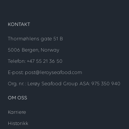
KONTAKT
Thormøhlens gate 51 B
5006 Bergen, Norway
Telefon: +47 55 21 36 50
E-post: post@leroyseafood.com
Org. nr. : Lerøy Seafood Group ASA: 975 350 940
OM OSS
Karriere
Historikk