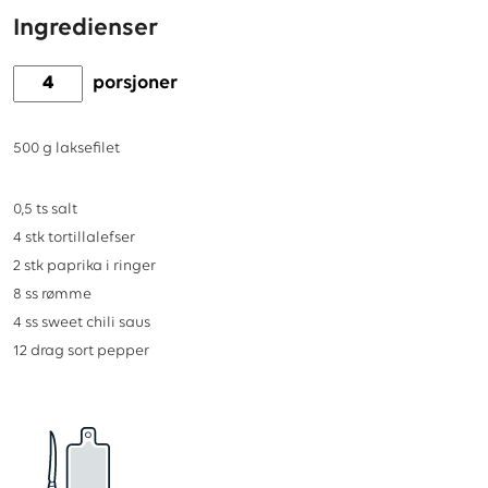
Ingredienser
porsjoner
500
g
laksefilet
0,5
ts
salt
4
stk
tortillalefser
2
stk
paprika i ringer
8
ss
rømme
4
ss
sweet chili saus
12
drag
sort pepper