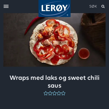
SØK
Skriv inn søket i feltet over
Wraps med laks og sweet chili
saus
Denne
oppskriften