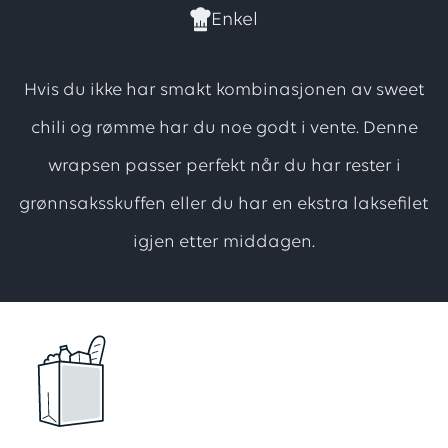
har
Enkel
forløpig
ingen
Hvis du ikke har smakt kombinasjonen av sweet
vurdering.
chili og rømme har du noe godt i vente. Denne
Vær
wrapsen passer perfekt når du har rester i
den
første
grønnsaksskuffen eller du har en ekstra laksefilet
til
igjen etter middagen.
å
vurdere
denne
oppskriften