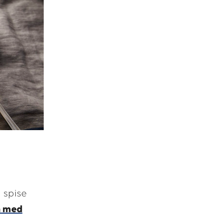
 spise
n med