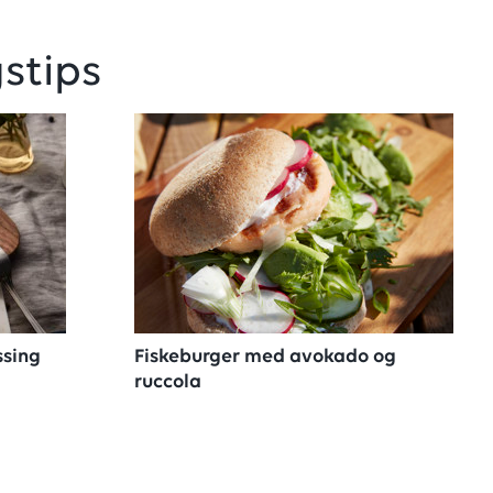
stips
ssing
Fiskeburger med avokado og
ruccola