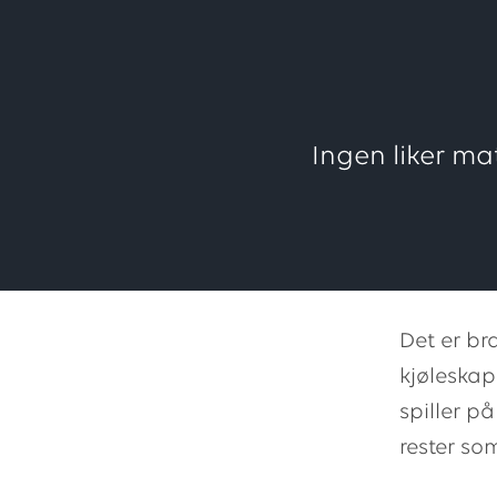
Ingen liker mat
Det er br
kjøleskap
spiller p
rester so