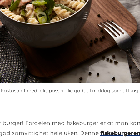
Pastasalat med laks passer like godt til middag som til lunsj.
er burger! Fordelen med fiskeburger er at man kan
god samvittighet hele uken. Denne
fiskeburgere