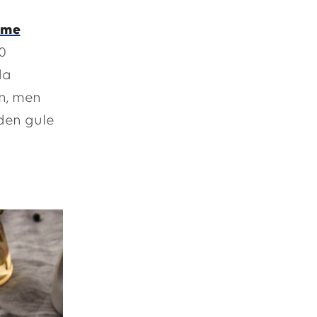
rème
0
da
en, men
 den gule