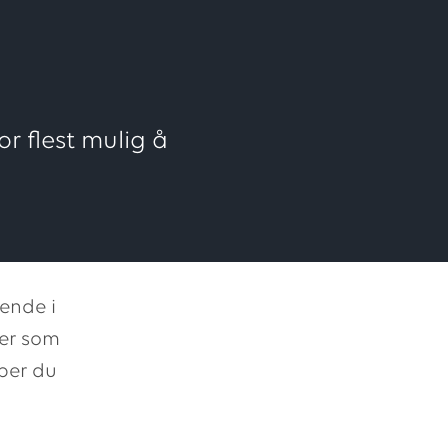
or flest mulig å
ende i
ter som
per du