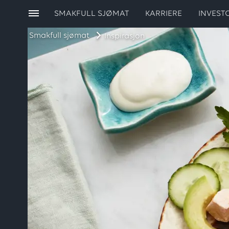
SMAKFULL SJØMAT
KARRIERE
INVEST
Smakfull sjømat
Inspirasjon