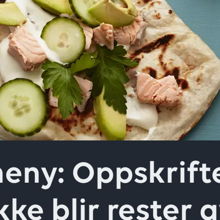
ver
eny: Oppskrifte
kke blir rester 