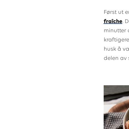
Først ut e
fraîche
. 
minutter 
kraftiger
husk å va
delen av s