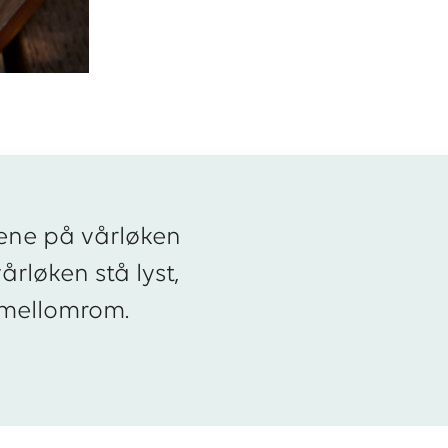
lkene på vårløken
årløken stå lyst,
 mellomrom.