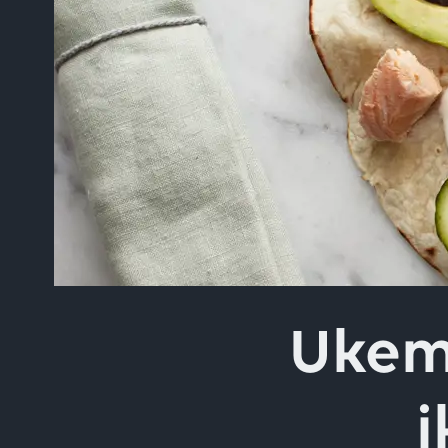
Skriv inn søket i feltet o
Ukem
i