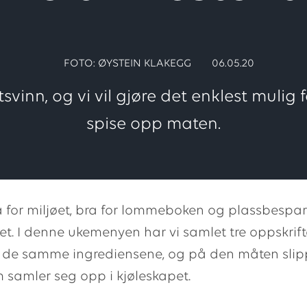
FOTO: ØYSTEIN KLAKEGG
06.05.20
svinn, og vi vil gjøre det enklest mulig f
spise opp maten.
a for miljøet, bra for lommeboken og plassbespar
et. I denne ukemenyen har vi samlet tre oppskrif
å de samme ingrediensene, og på den måten slip
m samler seg opp i kjøleskapet.