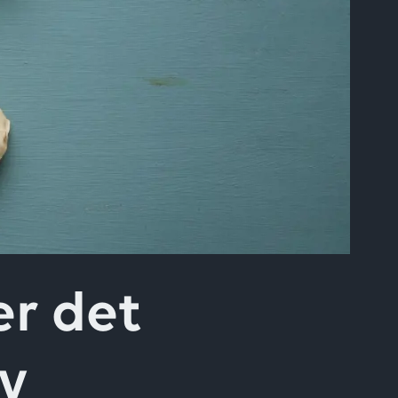
r det
av