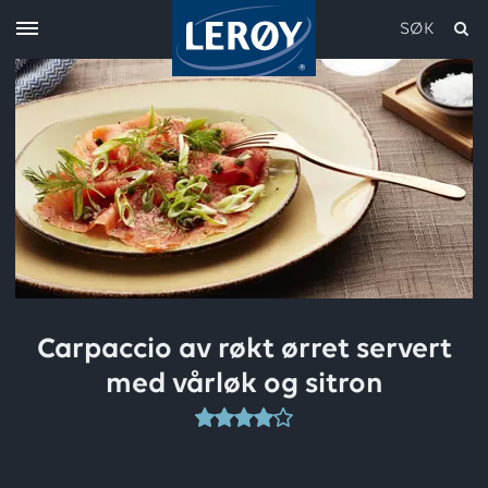
SØK
Skriv inn søket i feltet over
Carpaccio av røkt ørret servert
med vårløk og sitron
Denne
oppskriften