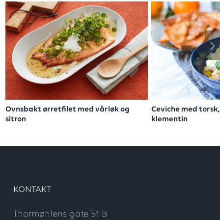
Ovnsbakt ørretfilet med vårløk og
Ceviche med torsk
sitron
klementin
KONTAKT
Thormøhlens gate 51 B