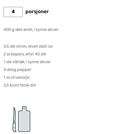
porsjoner
400
g
røkt ørret, i tynne skiver
0,5
stk
sitron, revet skall av
2
ss
kapers, eller 40 stk
1
stk
vårløk, i tynne skiver
4
drag
pepper
1
ss
olivenolje
0,5
bunt
fersk dill