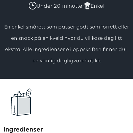
har
Under 20 minutter
Enkel
totalt
2
En enkel smårett som passer godt som forrett eller
vurderinger,
en snack på en kveld hvor du vil kose deg litt
med
ekstra. Alle ingrediensene i oppskriften finner du i
en
score
en vanlig dagligvarebutikk.
på
4
av
5
stjerner
Ingredienser